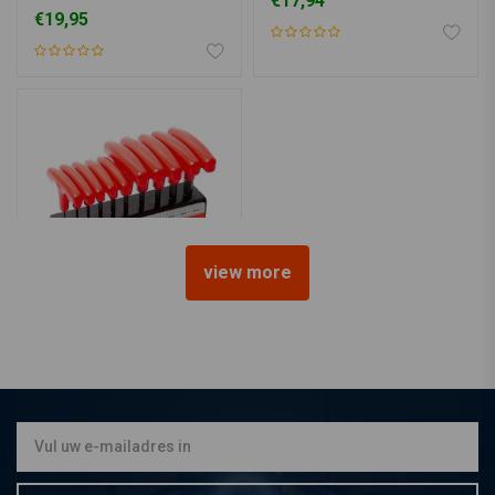
€17,94
delig)
€19,95
view more
Inbus T-Handleset Colour
10 Delig
€15,95