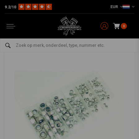
EUR
9.2/10
Home
The Garage
Gereedschap
Sets
Borgmoeren set DIN 985 - 150 stuks
Borgmoeren set DIN 985 - 150 stuks
0
0/5 (0 reviews)