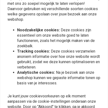
met ons zo soepel mogelijk te laten verlopen!
Daarvoor gebruiken wij verschillende soorten cookies
Plaats ook een review
welke gegevens opslaan over jouw bezoek aan onze
webshop.
Vergelijkbare producten
Noodzakelijke cookies:
Deze cookies zijn
essentieel om onze website goed te laten
functioneren, zoals het mogelijk maken van de
zoekbalk.
Tracking cookies:
Deze cookies verzamelen
anoniem informatie over hoe onze website wordt
gebruikt, zodat we deze kunnen optimaliseren en
verbeteren.
Analytische cookies:
Na je bezoek aan onze
webshop kunnen we gepaste informatie tonen op
basis van je interesses.
MANNESMANN
MANNESMANN
Je kunt jouw cookievoorkeuren op elk moment
Tapset M10
Kogellagertrekker 3 dlg
aanpassen via de cookie-instellingen onderaan onze
75-150
€10,95
website. Door op "Akkoord" te klikken, ga je akkoord
€15,13