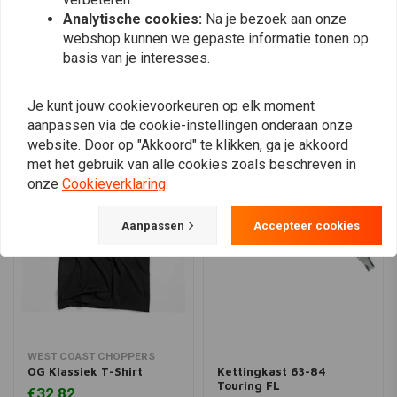
Analytische cookies:
Na je bezoek aan onze
webshop kunnen we gepaste informatie tonen op
Plaats ook een review
basis van je interesses.
Je kunt jouw cookievoorkeuren op elk moment
Vergelijkbare producten
aanpassen via de cookie-instellingen onderaan onze
website. Door op "Akkoord" te klikken, ga je akkoord
met het gebruik van alle cookies zoals beschreven in
onze
Cookieverklaring
.
Aanpassen
Accepteer cookies
WEST COAST CHOPPERS
OG Klassiek T-Shirt
Kettingkast 63-84
Touring FL
€32,82