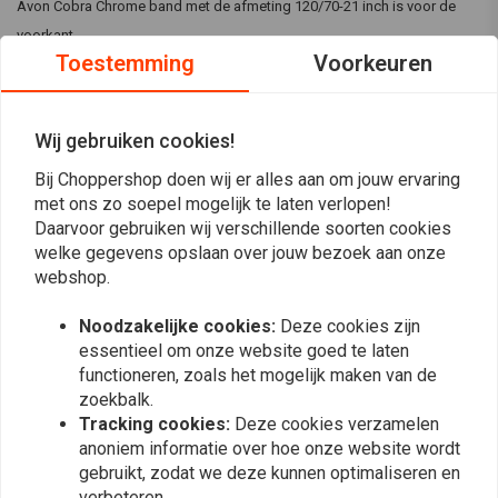
Avon Cobra Chrome band met de afmeting 120/70-21 inch is voor de
voorkant.
Toestemming
Voorkeuren
Specificaties:
Sectie Breedte :
120
Wij gebruiken cookies!
Hoogte-breedteverhouding :
70
Velgdiameter :
21 inch
Bij Choppershop doen wij er alles aan om jouw ervaring
Lees meer
Snelheidsindex:
V
met ons zo soepel mogelijk te laten verlopen!
Daarvoor gebruiken wij verschillende soorten cookies
Belastingsindex:
68
Reviews
welke gegevens opslaan over jouw bezoek aan onze
Positie:
Voor
webshop.
Versterkt
0
(0 beoordelingen)
Kleur :
Zwart
Noodzakelijke cookies:
Deze cookies zijn
essentieel om onze website goed te laten
0
functioneren, zoals het mogelijk maken van de
0
zoekbalk.
0
Tracking cookies:
Deze cookies verzamelen
0
anoniem informatie over hoe onze website wordt
0
gebruikt, zodat we deze kunnen optimaliseren en
verbeteren.