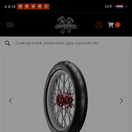
EUR
9.2/10
Home
Cobra Chroomband | 120/70V21 68V
AVON
-
bekijk alles van Avon
0
Cobra Chroomband | 120/70V21 68V
0/5 (0 reviews)