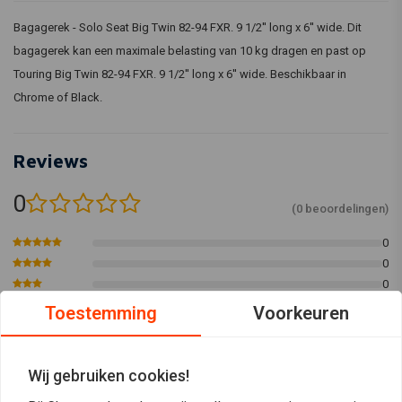
Bagagerek - Solo Seat Big Twin 82-94 FXR. 9 1/2'' long x 6'' wide. Dit
bagagerek kan een maximale belasting van 10 kg dragen en past op
Touring Big Twin 82-94 FXR. 9 1/2'' long x 6'' wide. Beschikbaar in
Chrome of Black.
Reviews
0
(0 beoordelingen)
0
0
0
0
Toestemming
Voorkeuren
0
Wij gebruiken cookies!
Plaats ook een review