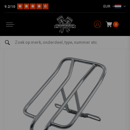
EUR
9.2/10
Home
HD
Seats, Sissy Bars en Montagekits
Saddle Bags & Bagage Rekken
Bagagerek - Solo zit Big Twin 82-94 FXR. 9 1/2''
long x 6'' wide
0
0/5 (0 reviews)