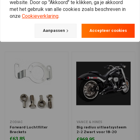
website. Door op "Akkoord" te klikken, ga je akkoord
met het gebruik van alle cookies zoals beschreven in
onze
Cookieverklaring
.
View more
Aanpassen
Accepteer cookies
ZODIAC
VANCE & HINES
Forward Luchtfilter
Big radius uitlaatsysteem
Brackets
2-2 Zwart voor 18-20
Softail
€63,85
€969,95