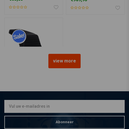
view more
LE PERA
Kickflip Pleated Gripp Tape
FXBB Street Bob 18<
€543,53
€721,03
Abonneer