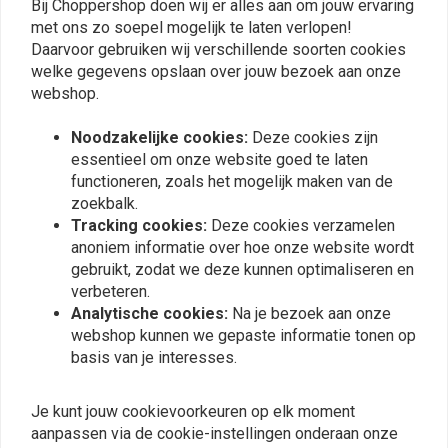
Bij Choppershop doen wij er alles aan om jouw ervaring
met ons zo soepel mogelijk te laten verlopen!
Daarvoor gebruiken wij verschillende soorten cookies
welke gegevens opslaan over jouw bezoek aan onze
Vergelijkbare producten
webshop.
Noodzakelijke cookies:
Deze cookies zijn
essentieel om onze website goed te laten
functioneren, zoals het mogelijk maken van de
zoekbalk.
Tracking cookies:
Deze cookies verzamelen
anoniem informatie over hoe onze website wordt
gebruikt, zodat we deze kunnen optimaliseren en
verbeteren.
Analytische cookies:
Na je bezoek aan onze
webshop kunnen we gepaste informatie tonen op
basis van je interesses.
Bagagerek - Solo zit
Bagagerek - Solo zit
Softail 97-99 FXST FLST
Softail 06-12
FLSTC/N/S/SC
€76,22
Je kunt jouw cookievoorkeuren op elk moment
€55,94
aanpassen via de cookie-instellingen onderaan onze