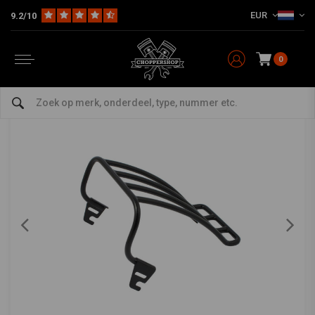
EUR
9.2/10
Home
HD
Seats, Sissy Bars en Montagekits
Saddle Bags & Bagage Rekken
Bagagerek - Solo zit Softail 97-99 FXST FLST
0
0/5 (0 reviews)