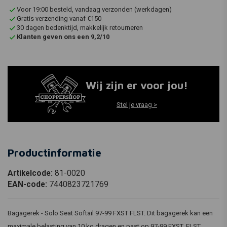
Voor 19:00 besteld, vandaag verzonden (werkdagen)
Gratis verzending vanaf €150
30 dagen bedenktijd, makkelijk retourneren
Klanten geven ons een 9,2/10
Wij zijn er voor jou!
Stel je vraag >
Productinformatie
Artikelcode:
81-0020
EAN-code:
7440823721769
Bagagerek - Solo Seat Softail 97-99 FXST FLST. Dit bagagerek kan een
maximale belasting van 10 kg dragen en past op 97-99 FXST, FLST.