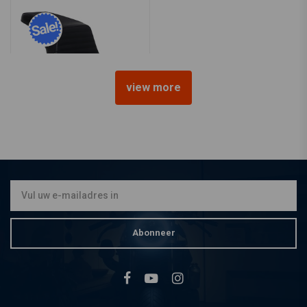
view more
LE PERA
Kickflip Pleated Gripp Tape
FXBB Street Bob 18<
€543,53
€721,03
Abonneer