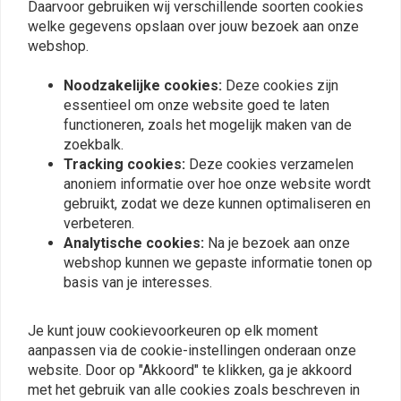
Vergelijkbare producten
Daarvoor gebruiken wij verschillende soorten cookies
welke gegevens opslaan over jouw bezoek aan onze
webshop.
Noodzakelijke cookies:
Deze cookies zijn
essentieel om onze website goed te laten
functioneren, zoals het mogelijk maken van de
zoekbalk.
Tracking cookies:
Deze cookies verzamelen
anoniem informatie over hoe onze website wordt
gebruikt, zodat we deze kunnen optimaliseren en
verbeteren.
Analytische cookies:
Na je bezoek aan onze
Bagagerek - Solo zit
Bagagerek - Solo zit >
webshop kunnen we gepaste informatie tonen op
Softail 06-12
06-17 FXDB Dyna (NU)
basis van je interesses.
FLSTC/N/S/SC
€55,90
€55,94
Je kunt jouw cookievoorkeuren op elk moment
aanpassen via de cookie-instellingen onderaan onze
website. Door op "Akkoord" te klikken, ga je akkoord
View more
met het gebruik van alle cookies zoals beschreven in