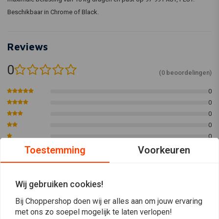
Beschikbaar in Chrome of Black.
Reviews
0
(0 beoordelingen)
0
0
0
0
0
Toestemming
Voorkeuren
Plaats ook een review
Wij gebruiken cookies!
Bij Choppershop doen wij er alles aan om jouw ervaring
met ons zo soepel mogelijk te laten verlopen!