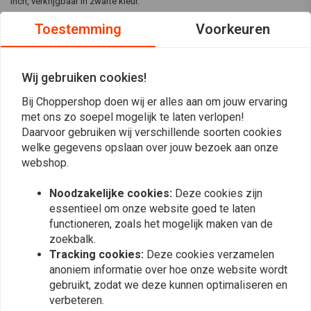
inch, verkrijgbaar in zwarte kleur.
Specificaties:
Toestemming
Voorkeuren
Lengte:
65 3/4 inch buitenste kabel lengte
Kleur:
Zwart
Wij gebruiken cookies!
Geschikt voor:
87-06 5-SP B.T.(NU)
Lees meer
Bij Choppershop doen wij er alles aan om jouw ervaring
met ons zo soepel mogelijk te laten verlopen!
Daarvoor gebruiken wij verschillende soorten cookies
Reviews
welke gegevens opslaan over jouw bezoek aan onze
webshop.
0
(0 beoordelingen)
Noodzakelijke cookies:
Deze cookies zijn
0
essentieel om onze website goed te laten
0
functioneren, zoals het mogelijk maken van de
0
zoekbalk.
0
Tracking cookies:
Deze cookies verzamelen
0
anoniem informatie over hoe onze website wordt
gebruikt, zodat we deze kunnen optimaliseren en
verbeteren.