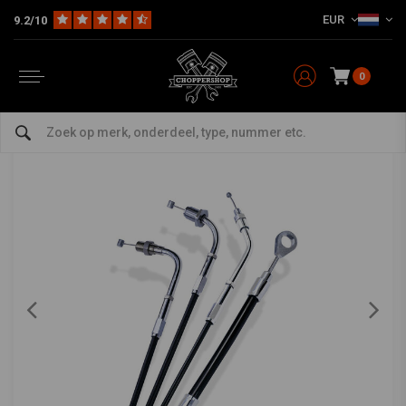
EUR
9.2/10
Home
Koppelingskabel 65 3/4 Inch | Zwart
BARNETT
-
bekijk alles van Barnett
0
Koppelingskabel 65 3/4 Inch | Zwart
0/5 (0 reviews)