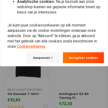
Analytische cookies:
Na je bezoek aan onze
Plaats ook een review
webshop kunnen we gepaste informatie tonen op
basis van je interesses.
Je kunt jouw cookievoorkeuren op elk moment
Vergelijkbare producten
aanpassen via de cookie-instellingen onderaan onze
website. Door op "Akkoord" te klikken, ga je akkoord
met het gebruik van alle cookies zoals beschreven in
onze
Cookieverklaring
.
Aanpassen
Accepteer cookies
WEST COAST CHOPPERS
OG Klassiek T-Shirt
Kettingkast 63-84
Touring FL
€32,82
€72,33