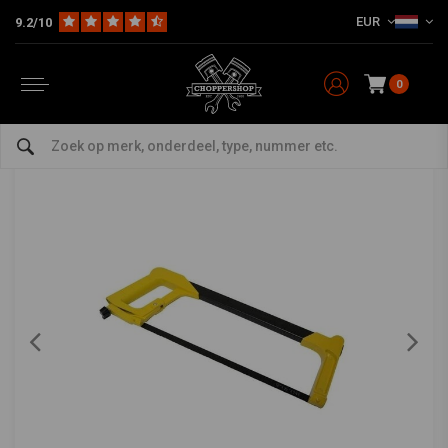
EUR
9.2/10
Home
The Garage
Gereedschap
Overig Gereedschap
Benson Tools beugelzaag 300 mm profi
BENSON TOOLS
-
bekijk alles van Benson Tools
0
Benson Tools beugelzaag 300 mm profi
0/5 (0 reviews)