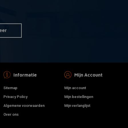
ARLEN NESS
 aan winkelwagen
Toevoegen aan winkelwagen
Stage I Air Filter
Big Sucker Stage I Air Filter
 zwart
Kit zwart EVO/BIGTWIN 93-99
IN 93-99
eer
€389,37
Informatie
Mijn Account
Sitemap
Mijn account
Privacy Policy
Mijn bestellingen
Algemene voorwaarden
Mijn verlanglijst
Over ons