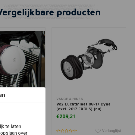
Vergelijkbare producten
en
winkelwagen
In winkelwagen
VANCE & HINES
tage I Air Filter Kit
Vo2 Luchtinlaat 08-17 Dyna
rd Filter chroom
(excl. 2017 FXDLS) (nu)
N 93-99
€209,31
k te laten
Verlanglijst
Verlanglijst
 opslaan over