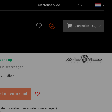
Klantenservice
EUR
0 artikelen
-
€0,-
9
rzending
10-20 werkdagen
formatie >
niet op voorraad
esteld, vandaag verzonden (werkdagen)