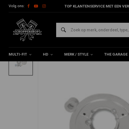
Volg ons:
TOP KLANTENSERVICE MET EEN VER
Home
HD
Inlaat en luchtfilter
Big Sucker Stage II Air Filter
ARLEN NESS
Big Sucker Stage II Air Filter Kit met s
0/5 (0 reviews)
MULTI-FIT
HD
MERK / STYLE
THE GARAGE