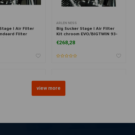
ARLEN NESS
 aan winkelwagen
Meer informatie
Stage I Air Filter
Big Sucker Stage I Air Filter
ndaard Filter
Kit chroom EVO/BIGTWIN 93-
O/BIGTWIN 93-99
99
€268,28
view more