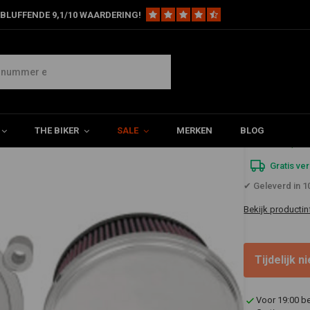
BLUFFENDE 9,1/10 WAARDERING!
 Kit met stalen Cover EVO/BIGTWIN 93-99
talen Cover EVO/BIGTWIN 93-99
THE BIKER
SALE
MERKEN
BLOG
€292,7
Gratis ve
✔ Geleverd in 
Bekijk productin
Tijdelijk 
Voor 19:00 b