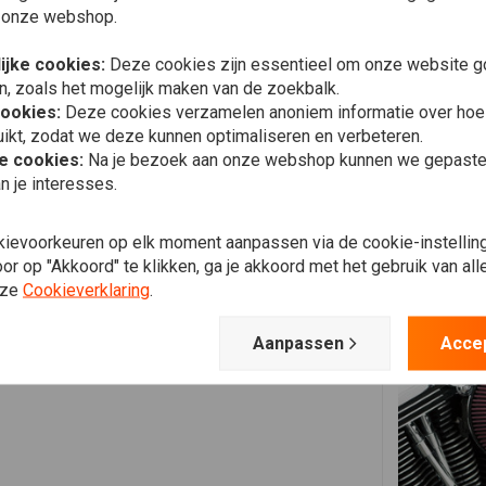
Plaats ook een review
1338
1996
ALL
 onze webshop.
1338
1997
ALL
ijke cookies:
Deze cookies zijn essentieel om onze website go
1338
1998
ALL
n, zoals het mogelijk maken van de zoekbalk.
1449
1999
ALL
cookies:
Deze cookies verzamelen anoniem informatie over ho
1449
2000
ALL
ikt, zodat we deze kunnen optimaliseren en verbeteren.
1338
1998
ALL
he cookies:
Na je bezoek aan onze webshop kunnen we gepaste 
1338
1996
ALL
n je interesses.
1338
1997
ALL
1338
1993
ALL
kievoorkeuren op elk moment aanpassen via de cookie-instellin
1338
1994
ALL
r op "Akkoord" te klikken, ga je akkoord met het gebruik van al
nze
Cookieverklaring
.
1319
1995
ALL
1338
1996
ALL
Aanpassen
Acce
1338
1997
ALL
1338
1998
ALL
1449
1999
ALL
1449
2000
ALL
1338
1993
ALL