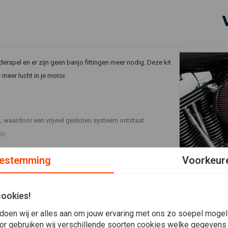
nderspel en er zijn geen banjo fittingen meer nodig. Deze kit
 meer lucht in je motor.
n
s, waardoor een vrijwel gesloten systeem ontstaat
kap
estemming
Voorkeur
n
In 
ARLEN NESS
Big Sucker S
met Standaa
Displacement
Jaar
Land
Motor
EVO/BIGTWI
cookies!
€256,61
1338
1994
ALL
doen wij er alles aan om jouw ervaring met ons zo soepel mogelij
1338
1995
ALL
or gebruiken wij verschillende soorten cookies welke gegevens