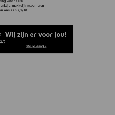
ding vanaf €150
nktijd, makkelijk retourneren
en ons een 9,2/10
Wij zijn er voor jou!
Stel je vraag >