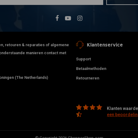
Klantenservice
jden, retouren & reparaties of algemene
de onderstaande manieren contact met
Support
Betaalmethoden
ningen (The Netherlands)
Retourneren
Klanten waarder
een beoordelin
© Copyright 2026 ChopperShop.com