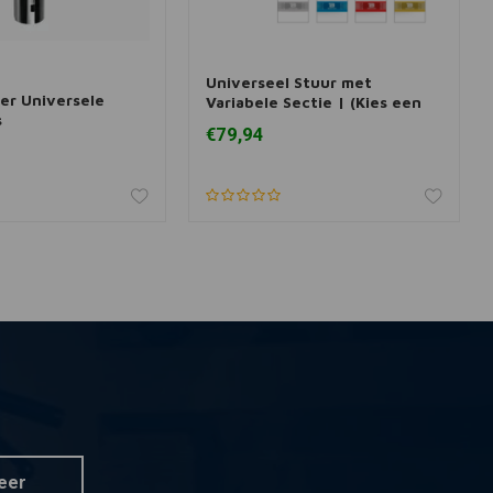
Universeel Stuur met
 aan winkelwagen
Toevoegen aan winkelwagen
er Universele
Variabele Sectie | (Kies een
s
Kleur)
€79,94
eer