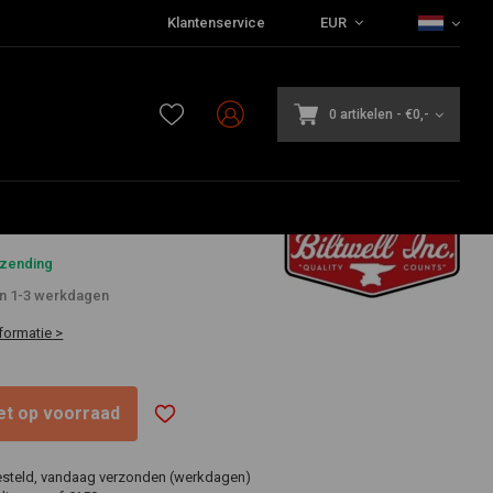
Klantenservice
EUR
0 artikelen
-
€0,-
5
rzending
in 1-3 werkdagen
formatie >
niet op voorraad
esteld, vandaag verzonden (werkdagen)