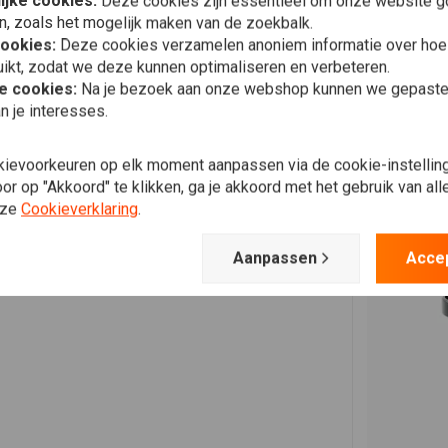
ijke cookies:
Plaats ook een review
Deze cookies zijn essentieel om onze website go
n, zoals het mogelijk maken van de zoekbalk.
cookies:
Deze cookies verzamelen anoniem informatie over ho
ikt, zodat we deze kunnen optimaliseren en verbeteren.
he cookies:
Na je bezoek aan onze webshop kunnen we gepaste 
n je interesses.
kievoorkeuren op elk moment aanpassen via de cookie-instellin
r op "Akkoord" te klikken, ga je akkoord met het gebruik van al
nze
Cookieverklaring
.
Aanpassen
Acce