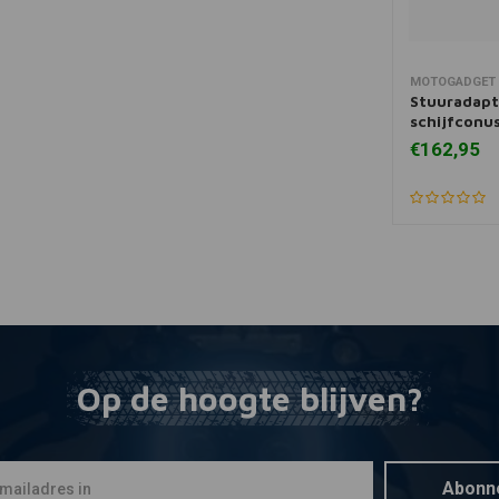
MOTOGADGET
Toevoegen
Stuuradapt
schijfconu
€162,95
Op de hoogte blijven?
Abonn