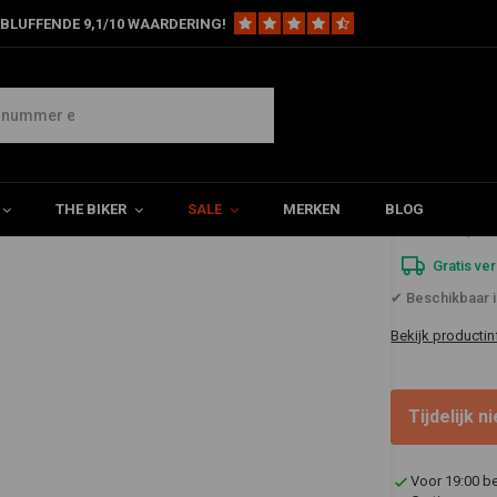
BLUFFENDE 9,1/10 WAARDERING!
| Zwart
THE BIKER
SALE
MERKEN
BLOG
€262,1
Gratis ve
✔ Beschikbaar 
Bekijk productin
Tijdelijk 
Voor 19:00 b