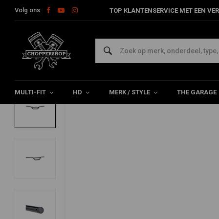
Volg ons:
TOP KLANTENSERVICE MET EEN VER
Home
Multi-fit
Stuur & Toebehoor
Sturen
1" Moto-Stuur 
BILTWELL
1" Moto-Stuur | Zwart
0/5 (0 reviews)
MULTI-FIT
HD
MERK / STYLE
THE GARAGE