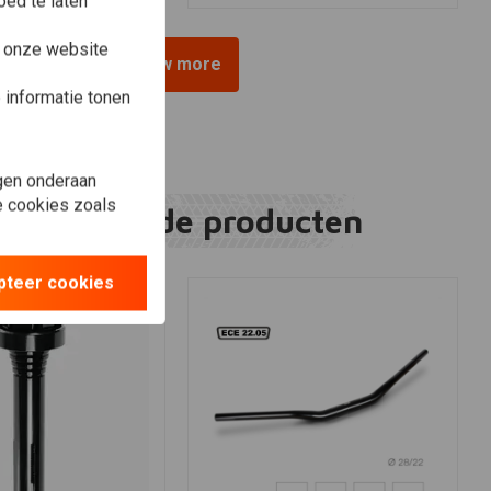
ed te laten
e onze website
View more
informatie tonen
gen onderaan
le cookies zoals
Gerelateerde producten
pteer cookies