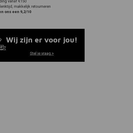
ding vanaf €150
nktijd, makkelijk retourneren
en ons een 9,2/10
Wij zijn er voor jou!
Stel je vraag >