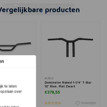
Vergelijkbare producten
en
winkelwagen
In winkelwagen
BURLY
r moto zwart
Dominator Raked 1-1/4" T-Bar
k te laten
10" Rise, Mat Zwart
 opslaan over
€378,55
Verlanglijst
Verlanglijst