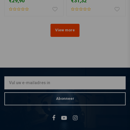
€29,90
€31,32
View more
Abonneer