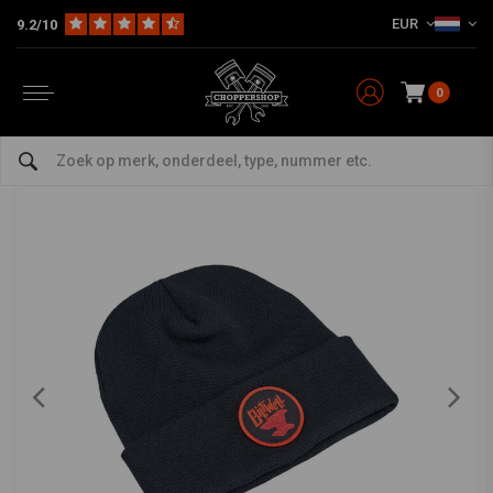
EUR
9.2/10
Home
The Biker
Petten
Anvil Beanie Zwart/Rood - 97% Gerecycled Polyester, Klassieke Stijl
BILTWELL
-
bekijk alles van Biltwell
0
Anvil Beanie Zwart/Rood - 97% Gerecycled
Polyester, Klassieke Stijl
0/5 (0 reviews)