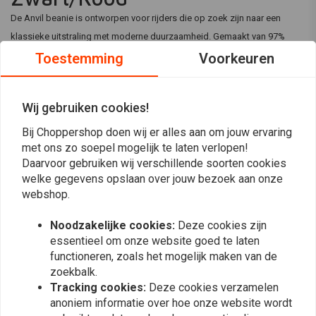
De Anvil beanie is ontworpen voor rijders die op zoek zijn naar een
klassieke uitstraling met moderne duurzaamheid. Gemaakt van 97%
gerecycled standaard gecertificeerd polyester, biedt deze beanie de
Toestemming
Voorkeuren
hele dag comfort en stijl. De viernaadconstructie en de opgerolde
manchetten maken het een veelzijdige accessoire voor elke rit.
Wij gebruiken cookies!
Belangrijkste Kenmerken
Lees meer
Bij Choppershop doen wij er alles aan om jouw ervaring
97% gerecycled standaard gecertificeerd polyester
met ons zo soepel mogelijk te laten verlopen!
Reviews
Aangepaste geborduurde patch
Daarvoor gebruiken wij verschillende soorten cookies
Viernaadconstructie
welke gegevens opslaan over jouw bezoek aan onze
0
Opgerolde manchetten
webshop.
(0 beoordelingen)
Specificaties
0
Noodzakelijke cookies:
Deze cookies zijn
Materiaal: 97% gerecycled polyester
0
essentieel om onze website goed te laten
0
functioneren, zoals het mogelijk maken van de
Gebruik & Onderhoud Tips
0
zoekbalk.
Niet in de droger; plat laten drogen.
0
Tracking cookies:
Deze cookies verzamelen
anoniem informatie over hoe onze website wordt