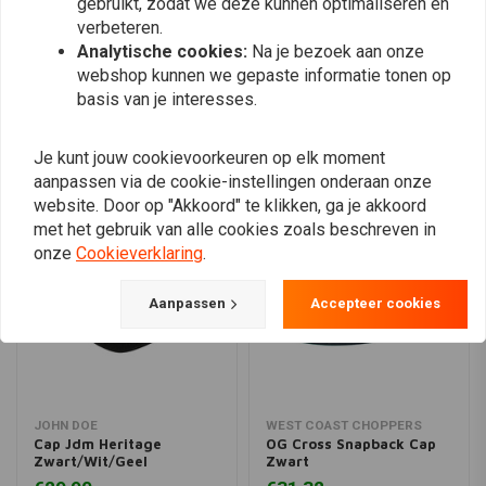
gebruikt, zodat we deze kunnen optimaliseren en
verbeteren.
Plaats ook een review
Analytische cookies:
Na je bezoek aan onze
webshop kunnen we gepaste informatie tonen op
basis van je interesses.
Vergelijkbare producten
Je kunt jouw cookievoorkeuren op elk moment
aanpassen via de cookie-instellingen onderaan onze
website. Door op "Akkoord" te klikken, ga je akkoord
met het gebruik van alle cookies zoals beschreven in
onze
Cookieverklaring
.
Aanpassen
Accepteer cookies
JOHN DOE
WEST COAST CHOPPERS
Cap Jdm Heritage
OG Cross Snapback Cap
Zwart/Wit/Geel
Zwart