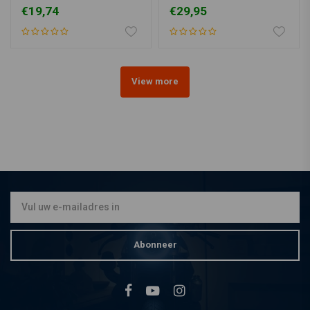
Zwart/Chrome
coating 0,5L
€19,74
€29,95
View more
Abonneer