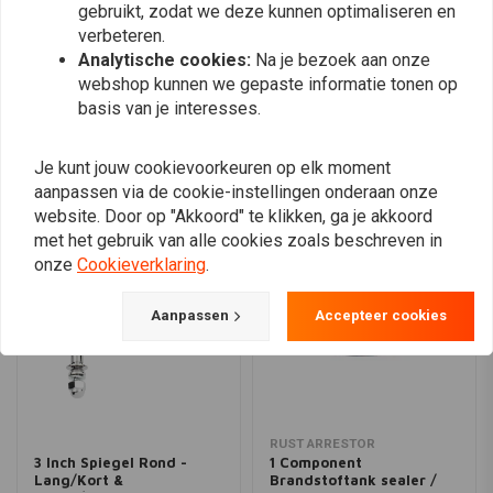
gebruikt, zodat we deze kunnen optimaliseren en
verbeteren.
Plaats ook een review
Analytische cookies:
Na je bezoek aan onze
webshop kunnen we gepaste informatie tonen op
basis van je interesses.
Vergelijkbare producten
Je kunt jouw cookievoorkeuren op elk moment
aanpassen via de cookie-instellingen onderaan onze
website. Door op "Akkoord" te klikken, ga je akkoord
met het gebruik van alle cookies zoals beschreven in
onze
Cookieverklaring
.
Aanpassen
Accepteer cookies
RUST ARRESTOR
3 Inch Spiegel Rond -
1 Component
Lang/Kort &
Brandstoftank sealer /