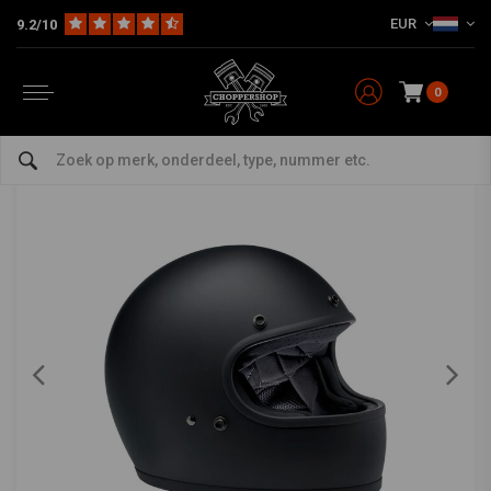
EUR
9.2/10
Home
Gringo Helm Plat | Zwart
BILTWELL
-
bekijk alles van Biltwell
0
Gringo Helm Plat | Zwart
0/5 (0 reviews)