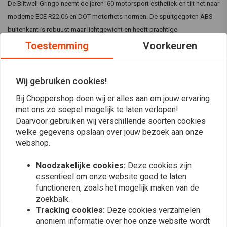
De Biltwell Gringo neemt de jaren '60 motorsport esthetiek en tilt het naar
moderne ECE R22.06 en DOT motorfiets normen. De spuitgegoten ABS
buitenkant is robuust maar lichtgewicht en heeft prachtige
handgeschilderde kleuren.
Toestemming
Voorkeuren
Specificaties:
Wij gebruiken cookies!
Kleur:
handgeschilderde zwarte afwerking
Lees meer
De spuitgegoten ABS buitenkant is robuust maar lichtgewicht
Bij Choppershop doen wij er alles aan om jouw ervaring
met handgeschilderde prachtige kleuren
met ons zo soepel mogelijk te laten verlopen!
Reviews
De afneembare/vervangbare comfortvoering en wangkussentjes
Daarvoor gebruiken wij verschillende soorten cookies
welke gegevens opslaan over jouw bezoek aan onze
zijn voorzien van geborstelde fleece Lycra contactpunten om
0
webshop.
(0 beoordelingen)
transpiratie te absorberen en te verdampen
Er zijn ook luidsprekeruitsparingen voor intercoms en een
0
Noodzakelijke cookies:
Deze cookies zijn
dubbele d-ring kinband
0
essentieel om onze website goed te laten
Maat:
M
functioneren, zoals het mogelijk maken van de
0
zoekbalk.
0
Tracking cookies:
Deze cookies verzamelen
0
anoniem informatie over hoe onze website wordt