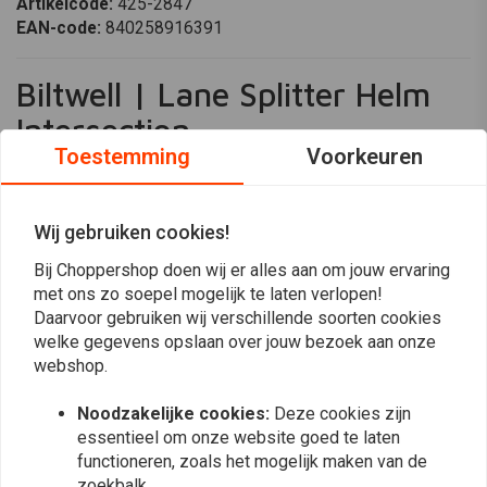
Artikelcode:
425-2847
EAN-code:
840258916391
Biltwell | Lane Splitter Helm
Intersection
Toestemming
Voorkeuren
Goud/Zilver/Bronze
Ervaar de perfecte mix van stijl en veiligheid met de Biltwell Lane Splitter
helm. Ontworpen voor rijders die comfort en prestaties prioriteren, heeft
Wij gebruiken cookies!
deze helm een agressief retro ontwerp dat opvalt. Met ECE 06 en DOT
Bij Choppershop doen wij er alles aan om jouw ervaring
goedkeuring, garandeert het hoge veiligheidsnormen terwijl het
met ons zo soepel mogelijk te laten verlopen!
Lees meer
uitstekende ventilatie en schokabsorptie biedt. De Lane Splitter is ideaal
Daarvoor gebruiken wij verschillende soorten cookies
voor degenen die een betrouwbare helm willen zonder in te boeten op
welke gegevens opslaan over jouw bezoek aan onze
webshop.
esthetiek.
Reviews
Belangrijkste Kenmerken
Noodzakelijke cookies:
Deze cookies zijn
0
(0 beoordelingen)
Robuuste ABS buitenkant
essentieel om onze website goed te laten
functioneren, zoals het mogelijk maken van de
Handgeschilderde afwerking
0
zoekbalk.