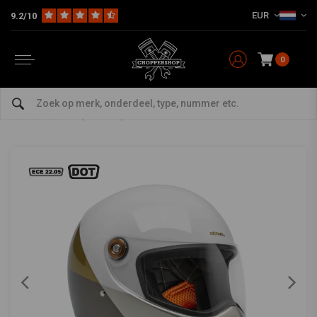
EUR
9.2/10
Home
The Biker
Helmen
Integraal / Systeem
Lane Splitter Helm Intersection Goud/Zilver/Bronze - ECE 06 & DOT Goedgekeurd, Robuuste ABS Schaal, Geventileerde EPS Voering
BILTWELL
-
bekijk alles van Biltwell
0
Lane Splitter Helm Intersection
Goud/Zilver/Bronze - ECE 06 & DOT
Goedgekeurd, Robuuste ABS Schaal,
Geventileerde EPS Voering
0/5 (0 reviews)