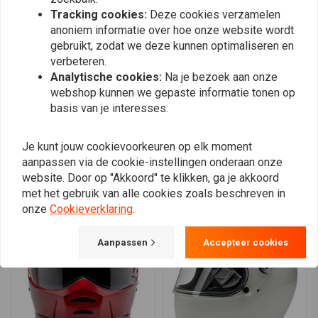
Geventileerde EPS veiligheidsvoering
0
Tracking cookies:
Deze cookies verzamelen
Handgestikte binnenpadding
0
anoniem informatie over hoe onze website wordt
Verwijderbare wangkussens
0
gebruikt, zodat we deze kunnen optimaliseren en
0
Duidelijk anti-fog en anti-kras CE-gecertificeerd vizier
verbeteren.
Analytische cookies:
Na je bezoek aan onze
Audio communicatietassen in oorholtes
webshop kunnen we gepaste informatie tonen op
Double-D kinband vergrendelmechanisme
basis van je interesses.
Kinbar ventilatieopeningen en venturi-vent voor luchtstroom
Plaats ook een review
Specificaties
Je kunt jouw cookievoorkeuren op elk moment
Certificeringen: ECE 06, DOT
aanpassen via de cookie-instellingen onderaan onze
Vergelijkbare producten
website. Door op "Akkoord" te klikken, ga je akkoord
Gebruik & Onderhoud Tips
met het gebruik van alle cookies zoals beschreven in
Zorg ervoor dat de helm goed aansluit zonder ongemakkelijk te
onze
Cookieverklaring
.
zijn.
Reinig regelmatig het vizier met een zachte doek om
Aanpassen
Accepteer cookies
zichtbaarheid te behouden.
Verwijder wangkussens voor het wassen om het interieur fris te
houden.