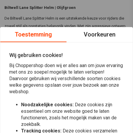
Biltwell Lane Splitter Helm | Olijfgroen
De Biltwell Lane Splitter Helm is een uitstekende keuze voor rijders die
zowel stijl als prestaties belangrijk vinden. Met zijn agressieve ontwerp
Toestemming
Voorkeuren
en rigoureuze tests voldoet deze helm aan de ECE 06 en DOT
veiligheidsnormen, waardoor bescherming en comfort van topklasse
gegarandeerd zijn.
Wij gebruiken cookies!
Beschikbare maten:
Bij Choppershop doen wij er alles aan om jouw ervaring
Lees meer
XS, S, M, L, XL, 2XL
met ons zo soepel mogelijk te laten verlopen!
Daarvoor gebruiken wij verschillende soorten cookies
Specificaties:
Reviews
welke gegevens opslaan over jouw bezoek aan onze
webshop.
Bouw:
Robuuste ABS buitenschaal met goede ventilatie en
0
schokabsorberende EPS veiligheidsvoering met handgestikte
(0 beoordelingen)
Noodzakelijke cookies:
Deze cookies zijn
binnenvulling.
essentieel om onze website goed te laten
0
Kleur:
Handgeschilderd Olijfgroen
functioneren, zoals het mogelijk maken van de
0
Voldoet aan ECE 06 en DOT veiligheidsnormen
zoekbalk.
0
Tracking cookies:
Deze cookies verzamelen
CE-gecertificeerd, helder anticondens en antikras schild voor
0