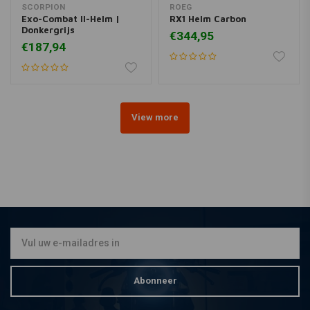
SCORPION
ROEG
Exo-Combat II-Helm |
RX1 Helm Carbon
Donkergrijs
€344,95
€187,94
View more
Abonneer