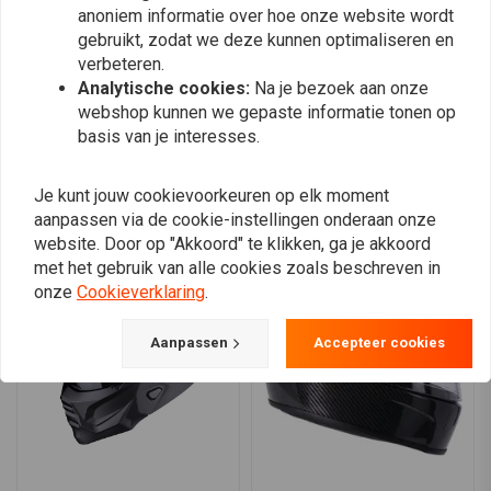
anoniem informatie over hoe onze website wordt
optimaal zicht.
0
gebruikt, zodat we deze kunnen optimaliseren en
Ingebouwde audiocommunicatievakken in ooruitsparingen.
verbeteren.
Dubbel-D kinbandvergrendelingsmechanisme voor een veilige
Analytische cookies:
Na je bezoek aan onze
pasvorm.
webshop kunnen we gepaste informatie tonen op
Plaats ook een review
basis van je interesses.
Belangrijkste kenmerken:
Stijlvol en duurzaam
Je kunt jouw cookievoorkeuren op elk moment
Vergelijkbare producten
Verbeterde pasvorm
: Verwijderbare wangkussentjes voor een
aanpassen via de cookie-instellingen onderaan onze
aanpasbare pasvorm.
website. Door op "Akkoord" te klikken, ga je akkoord
met het gebruik van alle cookies zoals beschreven in
Klaar voor audio
onze
Cookieverklaring
.
Veilig en comfortabel
Verbetert het zicht
Aanpassen
Accepteer cookies
Veilige bevestiging
Optimale luchtstroom
: Ventilatieopeningen aan de kinstang en
Venturi-ventilatie voor voldoende ventilatie.
Perfecte mix van retrostijl en moderne prestaties.