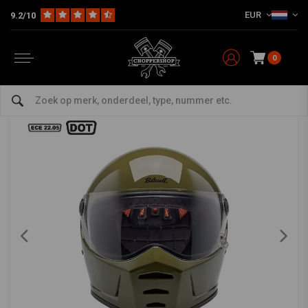
EUR
9.2/10
Home
The Biker
Helmen
Integraal / Systeem
Lane Splitter Helm | Olijfgroen
BILTWELL
-
bekijk alles van Biltwell
0
Lane Splitter Helm | Olijfgroen
0/5 (0 reviews)