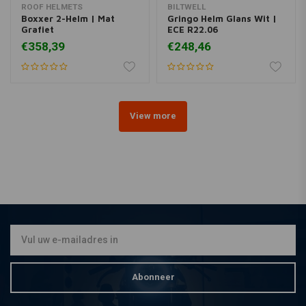
ROOF HELMETS
BILTWELL
Boxxer 2-Helm | Mat
Gringo Helm Glans Wit |
Grafiet
ECE R22.06
€358,39
€248,46
View more
Abonneer