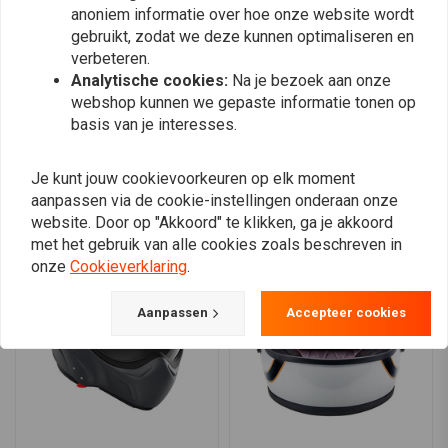
Dubbel-D kinbandvergrendelingsmechanisme voor een veilige
anoniem informatie over hoe onze website wordt
0
pasvorm.
gebruikt, zodat we deze kunnen optimaliseren en
verbeteren.
Belangrijkste kenmerken:
Analytische cookies:
Na je bezoek aan onze
webshop kunnen we gepaste informatie tonen op
Plaats ook een review
Stijlvol en duurzaam
basis van je interesses.
Verbeterde pasvorm
: Verwijderbare wangkussentjes voor een
aanpasbare pasvorm.
Je kunt jouw cookievoorkeuren op elk moment
Klaar voor audio
Vergelijkbare producten
aanpassen via de cookie-instellingen onderaan onze
Veilig en comfortabel
website. Door op "Akkoord" te klikken, ga je akkoord
Verbetert het zicht
met het gebruik van alle cookies zoals beschreven in
Veilige bevestiging
onze
Cookieverklaring
.
Optimale luchtstroom
: Ventilatieopeningen aan de kinstang en
Aanpassen
Accepteer cookies
Venturi-ventilatie voor voldoende ventilatie.
Perfecte mix van retrostijl en moderne prestaties.