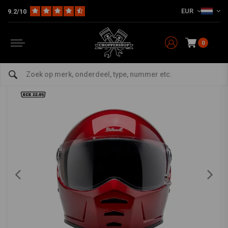
EUR
9.2/10
Home
The Biker
Helmen
Integraal / Systeem
Lane Splitter Helmet | Cherry Red
BILTWELL
-
bekijk alles van Biltwell
0
Lane Splitter Helmet | Cherry Red
0/5 (0 reviews)