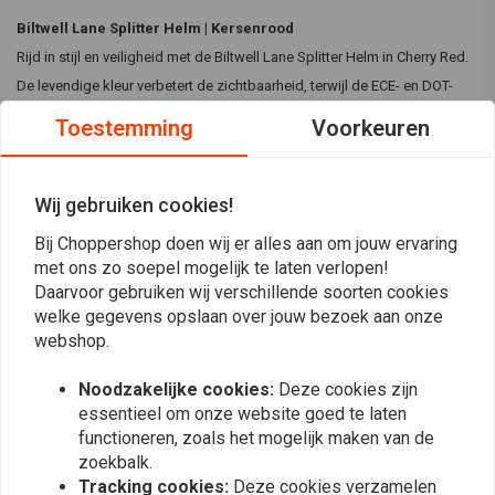
Biltwell Lane Splitter Helm | Kersenrood
Rijd in stijl en veiligheid met de Biltwell Lane Splitter Helm in Cherry Red.
De levendige kleur verbetert de zichtbaarheid, terwijl de ECE- en DOT-
normen zorgen voor uitstekende bescherming.
Toestemming
Voorkeuren
Beschikbare maten:
XS, S, M, L, XL, 2XL
Wij gebruiken cookies!
Specificaties:
Bij Choppershop doen wij er alles aan om jouw ervaring
Lees meer
met ons zo soepel mogelijk te laten verlopen!
Constructie:
Robuuste ABS buitenkant met goede ventilatie en
Daarvoor gebruiken wij verschillende soorten cookies
schokabsorberende EPS veiligheidsvoering met handgestikte
Reviews
welke gegevens opslaan over jouw bezoek aan onze
binnenvulling.
webshop.
Kleur:
Handgeschilderd kersenrood
0
(0 beoordelingen)
Noodzakelijke cookies:
Deze cookies zijn
Voldoet aan ECE 06 en DOT veiligheidsnormen
essentieel om onze website goed te laten
CE-gecertificeerd, helder anticondens en antikras schild voor
0
functioneren, zoals het mogelijk maken van de
0
optimaal zicht.
zoekbalk.
0
Ingebouwde audiocommunicatievakken in ooruitsparingen.
Tracking cookies:
Deze cookies verzamelen
0