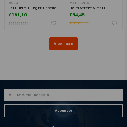
ROEG
MT HELMETS
Jett Helm | Leger Groene
Helm Street S Matt
€161,10
€54,45
View more
Abonneer