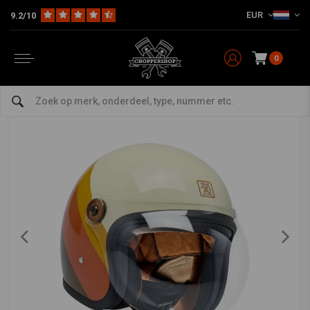
EUR
9.2/10
Home
The Biker
Helmen
Jet
Tahoe Open-Face Helm 20e Verjaardag
BILTWELL
-
bekijk alles van Biltwell
0
Tahoe Open-Face Helm 20e Verjaardag
0/5 (0 reviews)