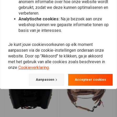
anoniem informatie over hoe onze website wordt
Zorg voor een goede pasvorm voor het rijden.
0
gebruikt, zodat we deze kunnen optimaliseren en
Maak het vizier schoon met een zachte doek om krassen te
verbeteren.
voorkomen.
Analytische cookies:
Na je bezoek aan onze
webshop kunnen we gepaste informatie tonen op
Plaats ook een review
basis van je interesses.
Je kunt jouw cookievoorkeuren op elk moment
aanpassen via de cookie-instellingen onderaan onze
Vergelijkbare producten
website. Door op "Akkoord" te klikken, ga je akkoord
met het gebruik van alle cookies zoals beschreven in
onze
Cookieverklaring
.
Aanpassen
Accepteer cookies