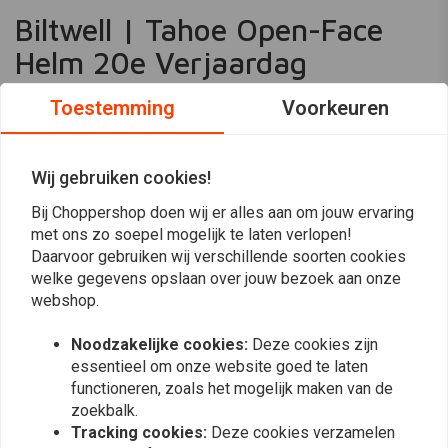
Biltwell | Tahoe Open-Face
Helm 20e Verjaardag
Ervaar de vrijheid van de open weg met de Biltwell Tahoe Open-Face
Toestemming
Voorkeuren
Helm. Ontworpen voor rijders die klassieke stijl en modern comfort
waarderen, deze helm heeft een vizier voor extra bescherming tegen de
elementen. Ideaal voor cruisen in de stad of de snelweg, de Tahoe valt
Wij gebruiken cookies!
op met zijn unieke 20e verjaardag ontwerp.
Bij Choppershop doen wij er alles aan om jouw ervaring
Belangrijkste Kenmerken
Lees meer
met ons zo soepel mogelijk te laten verlopen!
Daarvoor gebruiken wij verschillende soorten cookies
Open-face ontwerp
welke gegevens opslaan over jouw bezoek aan onze
Reviews
Geïntegreerd vizier
webshop.
20e verjaardag editie
0
Specificaties
(0 beoordelingen)
Noodzakelijke cookies:
Deze cookies zijn
essentieel om onze website goed te laten
Schalmateriaal: Glasvezel
0
functioneren, zoals het mogelijk maken van de
Gewicht: Lichtgewicht constructie
0
zoekbalk.
0
Gebruik & Onderhoud Tips
Tracking cookies:
Deze cookies verzamelen
0