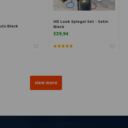
HD Look Spiegel Set - Satin
r informatie
Toevoegen aan winkelwagen
ruts Black
Black
€39,94
view more