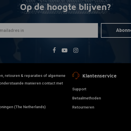
Op de hoogte blijven?
DRAG SPECIAL
Toevoegen
Kentekenp
Harley Dav
€43,81
Abonn
Klantenservice
jden, retouren & reparaties of algemene
de onderstaande manieren contact met
Support
Betaalmethoden
ningen (The Netherlands)
Retourneren