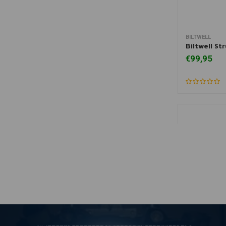
BILTWELL
Mee
Biltwell St
€99,95