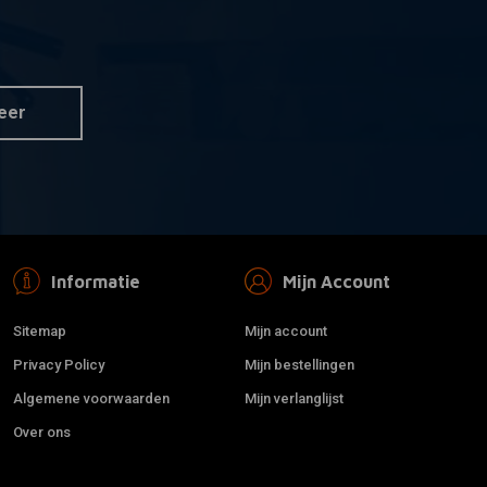
TIES
 aan winkelwagen
laathouder voor
idson - Zwart
eer
Informatie
Mijn Account
Sitemap
Mijn account
Privacy Policy
Mijn bestellingen
Algemene voorwaarden
Mijn verlanglijst
Over ons