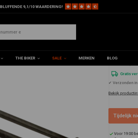
BLUFFENDE 9,1/10 WAARDERING!
Bolt-on Hardtail-sectie Harley Sportster XL 52-78 trommelrem
r XL 52-78 trommelrem
THE BIKER
SALE
MERKEN
BLOG
€349,9
Gratis ve
✔ Verzonden in
Bekijk productin
Tijdelijk 
Voor 19:00 b