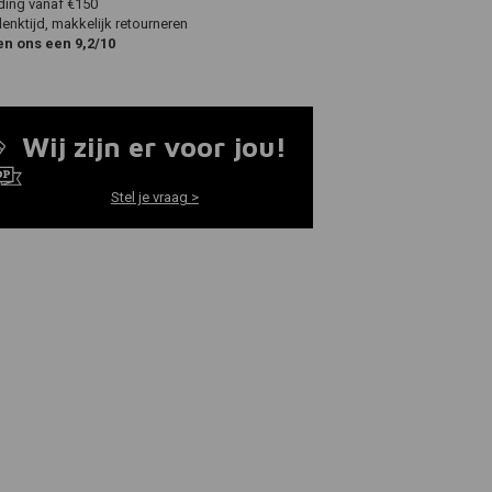
ding vanaf €150
nktijd, makkelijk retourneren
en ons een 9,2/10
Wij zijn er voor jou!
Stel je vraag >