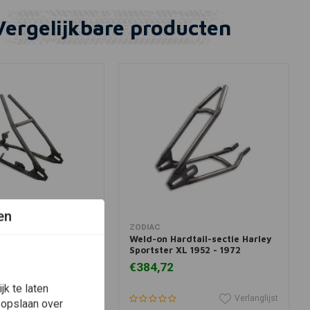
Vergelijkbare producten
en
winkelwagen
In winkelwagen
ZODIAC
dtail-sectie Harley
Weld-on Hardtail-sectie Harley
L 82-03 disc brake
Sportster XL 1952 - 1972
€384,72
k te laten
Verlanglijst
Verlanglijst
 opslaan over