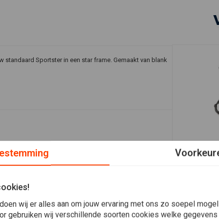
 standaard Sportster in een star frame. Gemaakt van blank
estemming
Voorkeur
Plaats ook een review
In 
ZODIAC
Weld-on Har
Sportster X
cookies!
€538,73
doen wij er alles aan om jouw ervaring met ons zo soepel mogelij
or gebruiken wij verschillende soorten cookies welke gegevens