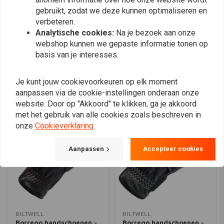
van smartphones
gebruikt, zodat we deze kunnen optimaliseren en
Voldoet aan CE 89/686 veiligheidsnorm voor motorfietsgebruik
verbeteren.
Analytische cookies:
Na je bezoek aan onze
Vorm en functie:
Plaats ook een review
webshop kunnen we gepaste informatie tonen op
basis van je interesses.
De Borrego Glove heeft robuuste versterkingen in wrijvingszones
gekoppeld aan geperforeerde panelen voor een verhoogde
luchtstroom. Een positieve polssluiting en slagvaste
Vergelijkbare producten
Je kunt jouw cookievoorkeuren op elk moment
aanpassen via de cookie-instellingen onderaan onze
knokkelbeschermers dragen bij aan de felbegeerde CE-classificatie,
website. Door op "Akkoord" te klikken, ga je akkoord
maar we hebben ze esthetisch low-key gemaakt zodat je tijdens het
met het gebruik van alle cookies zoals beschreven in
rijden niet op een transformator lijkt.
onze
Cookieverklaring
.
Aanpassen
Accepteer cookies
BILTWELL
BILTWELL
Borrego handschoenen -
Borrego handschoenen -