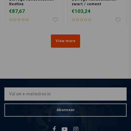
Redline
zwart / cement
€87,67
€103,24
View more
Abonneer