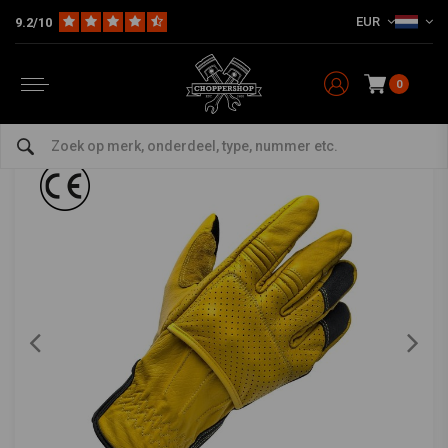
EUR
9.2/10
Home
The Biker
Handschoenen
Borrego handschoenen - goud / zwart
BILTWELL
-
bekijk alles van Biltwell
0
Borrego handschoenen - goud / zwart
0/5 (0 reviews)