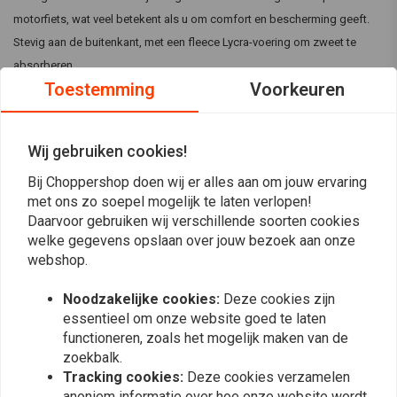
motorfiets, wat veel betekent als u om comfort en bescherming geeft.
Stevig aan de buitenkant, met een fleece Lycra-voering om zweet te
absorberen.
Toestemming
Voorkeuren
Technische details:
100% lederen constructie aan de buitenkant voor duurzaamheid
Wij gebruiken cookies!
Suede wrijvingszones met strategische padding voor
Lees meer
impactbescherming
Bij Choppershop doen wij er alles aan om jouw ervaring
Vochtafvoerende fleece Lycra-voering voor extra comfort
met ons zo soepel mogelijk te laten verlopen!
Daarvoor gebruiken wij verschillende soorten cookies
Geperforeerde palmpanelen verhogen de duurzaamheid zonder
Reviews
welke gegevens opslaan over jouw bezoek aan onze
afbreuk te doen aan flex
webshop.
0
Interne schokbestendige gewatteerde gewrichtsbeschermers
(0 beoordelingen)
Verstelbare polssluiting met elastische riemen voor een
Noodzakelijke cookies:
Deze cookies zijn
0
nauwsluitende, op maat gemaakte pasvorm
essentieel om onze website goed te laten
0
functioneren, zoals het mogelijk maken van de
Thermoplastische rubberen pols pull met Biltwell branding en
0
zoekbalk.
klittenbandsluiting
0
Tracking cookies:
Deze cookies verzamelen
Touchscreen-compatibele duim- en vingertoppen voor bediening
0
anoniem informatie over hoe onze website wordt