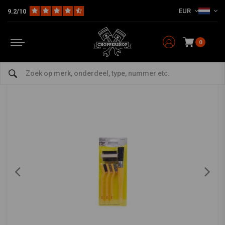
EUR
9.2/10
Home
The Garage
Gereedschap
Penselen
Borstelset Nylon/Staal/Messing 5 delig
BENSON TOOLS
-
bekijk alles van Benson Tools
0
Borstelset Nylon/Staal/Messing 5 delig
0/5 (0 reviews)