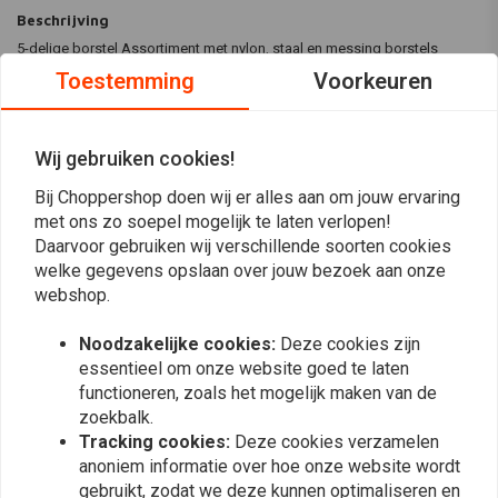
Beschrijving
5-delige borstel Assortiment met nylon, staal en messing borstels
Toestemming
Voorkeuren
1x poetsborstel nylon
1 x nylon borstel
1 x stalen borstel
Wij gebruiken cookies!
Lees meer
1 x messing borstel
Bij Choppershop doen wij er alles aan om jouw ervaring
1 x kwast
Reviews
met ons zo soepel mogelijk te laten verlopen!
Daarvoor gebruiken wij verschillende soorten cookies
0
welke gegevens opslaan over jouw bezoek aan onze
(0 beoordelingen)
webshop.
0
Noodzakelijke cookies:
Deze cookies zijn
0
essentieel om onze website goed te laten
0
functioneren, zoals het mogelijk maken van de
0
zoekbalk.
0
Tracking cookies:
Deze cookies verzamelen
anoniem informatie over hoe onze website wordt
gebruikt, zodat we deze kunnen optimaliseren en