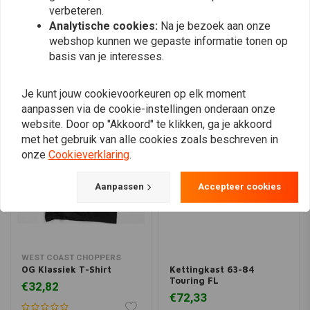
verbeteren.
Plaats ook een review
Analytische cookies:
Na je bezoek aan onze
webshop kunnen we gepaste informatie tonen op
basis van je interesses.
Vergelijkbare producten
Je kunt jouw cookievoorkeuren op elk moment
aanpassen via de cookie-instellingen onderaan onze
website. Door op "Akkoord" te klikken, ga je akkoord
met het gebruik van alle cookies zoals beschreven in
onze
Cookieverklaring
.
Aanpassen
Accepteer cookies
WEST COAST CHOPPERS
OG Klassiek T-Shirt
Kettingkast 63-84
Touring FL
€32,82
€72,33