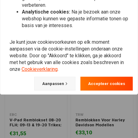
verbeteren.
Plaats ook een review
Analytische cookies:
Na je bezoek aan onze
webshop kunnen we gepaste informatie tonen op
basis van je interesses.
Vergelijkbare producten
Je kunt jouw cookievoorkeuren op elk moment
aanpassen via de cookie-instellingen onderaan onze
website. Door op "Akkoord" te klikken, ga je akkoord
met het gebruik van alle cookies zoals beschreven in
onze
Cookieverklaring
.
Aanpassen
Accepteer cookies
EBC
TRW
V-Pad Remblokset 08-20
Remblokken Voor Harley
FLH; 09-13 & 19-20 Trikes;
Davidson Modellen
06-17 V-Rod
€33,10
€31,55