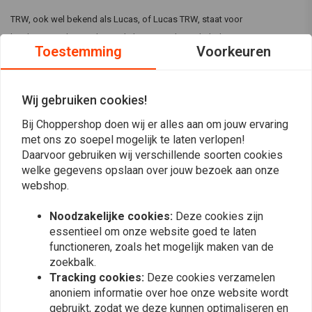
TRW, ook wel bekend als Lucas, of Lucas TRW, staat voor
kwaliteitsproducten die tot de beste op de markt behoren. Daarom
Toestemming
Voorkeuren
kunnen ze hun producten in onze winkels kopen.
TRW is een premium merk dat wij persoonlijk vaak prefereren boven
Lees meer
Wij gebruiken cookies!
andere merken als het gaat om koppelings- en remdelen. De prijs is
Bij Choppershop doen wij er alles aan om jouw ervaring
goed en de kwaliteit ook! U kunt de juiste TRW-producten vinden via
Reviews
met ons zo soepel mogelijk te laten verlopen!
onze zoekfunctie of gewoon door te bladeren!
Daarvoor gebruiken wij verschillende soorten cookies
0
welke gegevens opslaan over jouw bezoek aan onze
(0 beoordelingen)
webshop.
0
Noodzakelijke cookies:
Deze cookies zijn
0
essentieel om onze website goed te laten
0
functioneren, zoals het mogelijk maken van de
0
zoekbalk.
0
Tracking cookies:
Deze cookies verzamelen
anoniem informatie over hoe onze website wordt
gebruikt, zodat we deze kunnen optimaliseren en