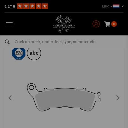
EUR
9.2/10
Home
HD
Harley onderhoud
Remdelen
Voor
Remblokken voor, gesinterd MCB885SV
TRW
-
bekijk alles van TRW
0
Remblokken voor, gesinterd MCB885SV
0/5 (0 reviews)