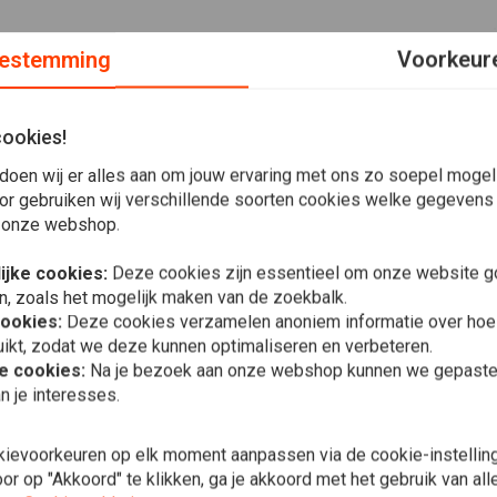
estemming
Voorkeur
cookies!
; 06-17Dyna (excl. FXDLS); 08-20 Touring; 09-20 Trike; 14-
aluminium binnenkant; 3,25 "boutcirkel; Afmetingen: 11,5 "/
doen wij er alles aan om jouw ervaring met ons zo soepel mogelij
en montagegaten; 5 mm dik; Breedte remblokken van 42 mm
or gebruiken wij verschillende soorten cookies welke gegevens
 onze webshop.
ducten die tot de beste op de markt behoren. Daarom kunnen
ijke cookies:
Deze cookies zijn essentieel om onze website go
n, zoals het mogelijk maken van de zoekbalk.
cookies:
Deze cookies verzamelen anoniem informatie over ho
re merken als het gaat om koppelings- en remdelen. De prijs
ikt, zodat we deze kunnen optimaliseren en verbeteren.
 onze zoekfunctie of gewoon door te bladeren!
In 
he cookies:
Na je bezoek aan onze webshop kunnen we gepaste 
Remrotor ge
n je interesses.
Harley Davi
€61,50
kievoorkeuren op elk moment aanpassen via de cookie-instellin
r op "Akkoord" te klikken, ga je akkoord met het gebruik van al