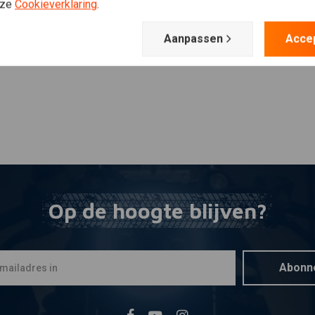
Plaats ook een review
nze
Cookieverklaring
.
Aanpassen
Acce
Op de hoogte blijven?
Abonn