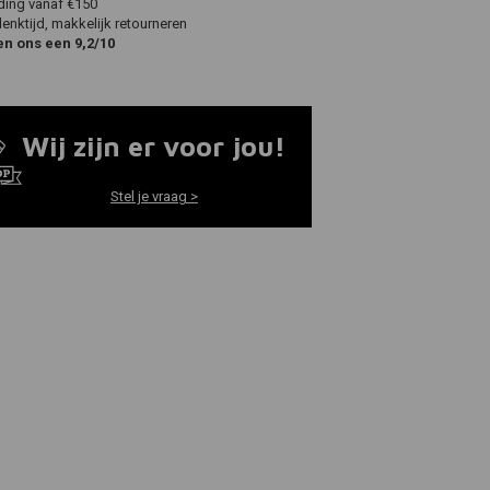
ding vanaf €150
nktijd, makkelijk retourneren
en ons een 9,2/10
Wij zijn er voor jou!
Stel je vraag >