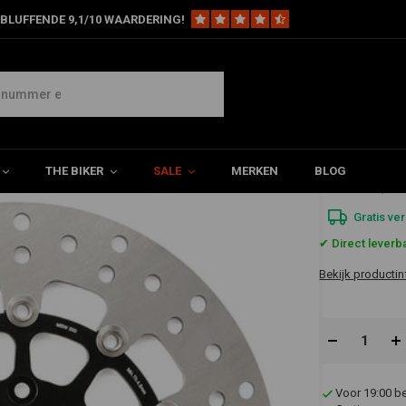
BLUFFENDE 9,1/10 WAARDERING!
Remrotor voor zwevend 11,5 "MSW500
THE BIKER
SALE
MERKEN
BLOG
€224,3
Gratis ve
✔ Direct leverb
Bekijk productin
Voor 19:00 b