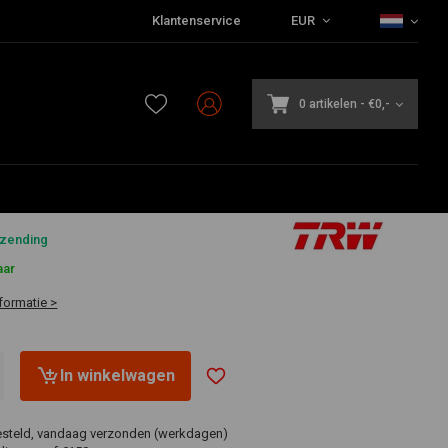
Klantenservice
EUR
0 artikelen
-
€0,-
1
rzending
aar
formatie >
In winkelwagen
esteld, vandaag verzonden (werkdagen)