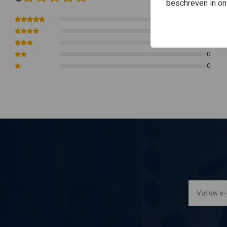
beschreven in o
0
0
0
0
0