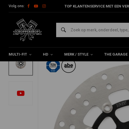
Volg ons:
TOP KLANTENSERVICE MET EEN VER
Home
HD
Harley onderhoud
Remdelen
Voorremschijf
TRW
Remrotor voor zwevend 11,5 "MSW500
0/5 (0 reviews)
MULTI-FIT
HD
MERK / STYLE
THE GARAGE