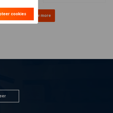
pteer cookies
View more
eer