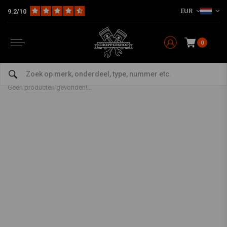
EUR
9.2/10
0
Garmin
Home
Merken
Garmin
Geen producten gevonden!...