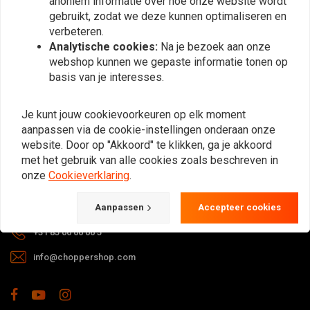
anoniem informatie over hoe onze website wordt
gebruikt, zodat we deze kunnen optimaliseren en
verbeteren.
Analytische cookies:
Na je bezoek aan onze
webshop kunnen we gepaste informatie tonen op
basis van je interesses.
Bij vragen over je bestelling,
Je kunt jouw cookievoorkeuren op elk moment
levertijden, retouren & reparaties of
aanpassen via de cookie-instellingen onderaan onze
algemene informatie kun je altijd op
website. Door op "Akkoord" te klikken, ga je akkoord
één van de onderstaande manieren
met het gebruik van alle cookies zoals beschreven in
contact met ons opnemen.
onze
Cookieverklaring
.
Gotenburgweg 46a, 9723 TM Groningen (The Netherlands)
Aanpassen
Accepteer cookies
+31 85 06 06 06 5
info@choppershop.com