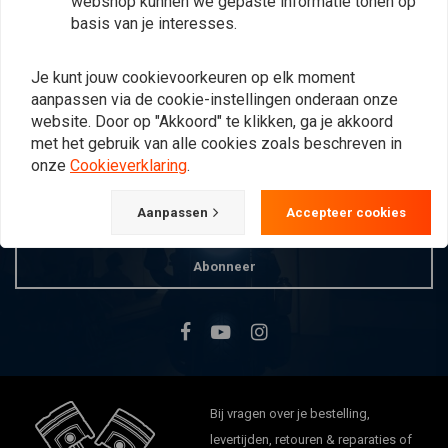
webshop kunnen we gepaste informatie tonen op
basis van je interesses.
Meest bekeken
24
Je kunt jouw cookievoorkeuren op elk moment
aanpassen via de cookie-instellingen onderaan onze
website. Door op "Akkoord" te klikken, ga je akkoord
Op de hoogte blijven?
met het gebruik van alle cookies zoals beschreven in
onze
Cookieverklaring
.
Aanpassen
Accepteer cookies
Abonneer
Bij vragen over je bestelling,
levertijden, retouren & reparaties of