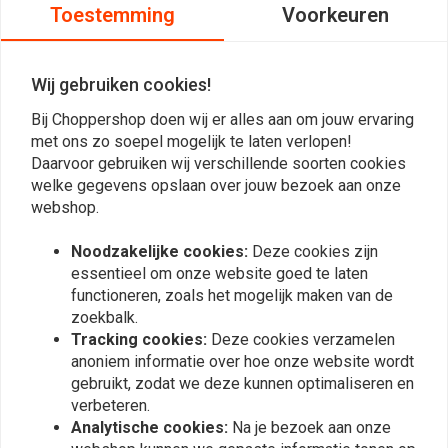
11.5" FLARE Windscherm
5" FLARE Windscherm
Toestemming
Voorkeuren
FLH 14> (Selecteer kleur)
FLH 2014 < (Selecteer
kleur)
€283,26
€269,77
Wij gebruiken cookies!
Bij Choppershop doen wij er alles aan om jouw ervaring
met ons zo soepel mogelijk te laten verlopen!
Daarvoor gebruiken wij verschillende soorten cookies
welke gegevens opslaan over jouw bezoek aan onze
webshop.
Noodzakelijke cookies:
Deze cookies zijn
essentieel om onze website goed te laten
functioneren, zoals het mogelijk maken van de
zoekbalk.
KLOCK WERKS KUSTOM
KLOCK WERKS KUSTOM
Tracking cookies:
Deze cookies verzamelen
CYCLES
CYCLES
anoniem informatie over hoe onze website wordt
3.5" FLARE Windscherm
3.5" FLARE Windscherm
gebruikt, zodat we deze kunnen optimaliseren en
Zwart FLH 96-13
Dark Smoke FLH 96-13
verbeteren.
€275,16
€275,16
Analytische cookies:
Na je bezoek aan onze