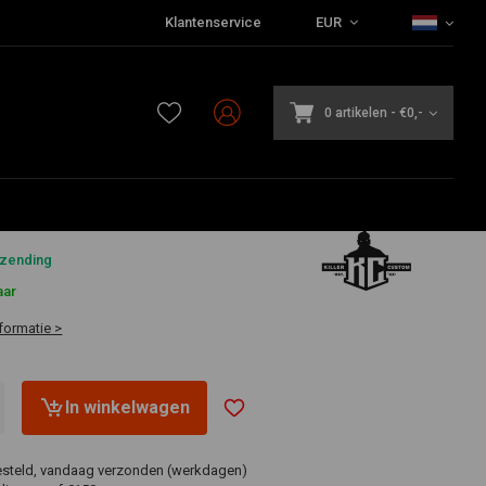
Klantenservice
EUR
0 artikelen
-
€0,-
7
rzending
aar
formatie >
In winkelwagen
esteld, vandaag verzonden (werkdagen)