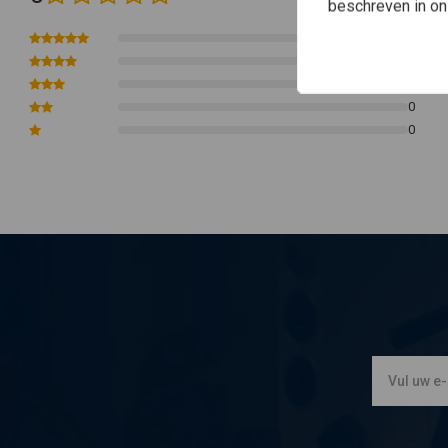
beschreven in o
0
0
0
0
0