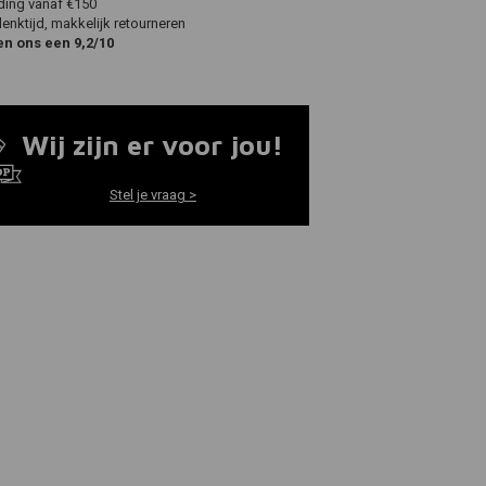
ding vanaf €150
nktijd, makkelijk retourneren
en ons een 9,2/10
Wij zijn er voor jou!
Stel je vraag >