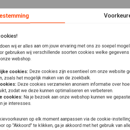
estemming
Voorkeur
cookies!
e spatbordset met boutbevestiging, het werkt in combinatie
kkingen zijn vereist. Gemaakt van met de hand gelegd,
doen wij er alles aan om jouw ervaring met ons zo soepel mogelij
rk, recht en licht is. Voor extra stevigheid is een extra
or gebruiken wij verschillende soorten cookies welke gegevens
 onze webshop.
speciale roestvrijstalen verstevigingsplaten zijn
oordat ze worden geverfd en definitief worden gemonteerd.
ijke cookies:
Deze cookies zijn essentieel om onze website go
 Cut-vorkbuisafdekkingen. Killer Custom of een ander
n, zoals het mogelijk maken van de zoekbalk.
cookies:
Deze cookies verzamelen anoniem informatie over ho
ikt, zodat we deze kunnen optimaliseren en verbeteren.
In 
he cookies:
Na je bezoek aan onze webshop kunnen we gepaste 
Voorspatbo
n je interesses.
FXWG; 84-15
FXDWG
€48,52
kievoorkeuren op elk moment aanpassen via de cookie-instellin
r op "Akkoord" te klikken, ga je akkoord met het gebruik van al