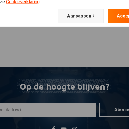
Plaats ook een review
nze
Cookieverklaring
.
Aanpassen
Acce
Op de hoogte blijven?
Abonn