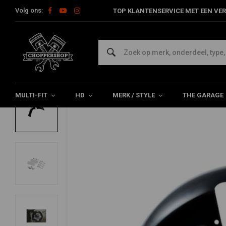
Volg ons:
TOP KLANTENSERVICE MET EEN VER
Home
HD
Spatborden Harley
Voorspatbord Harley
Bull
KILLER CUSTOM
Bulldog Voorspatbord 23x5.50 Fat Wheel
0/5 (0 reviews)
MULTI-FIT
HD
MERK / STYLE
THE GARAGE