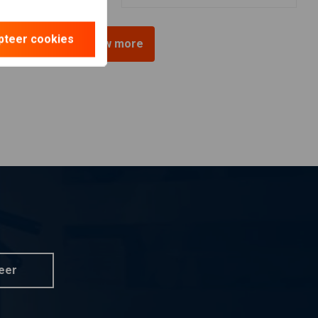
pteer cookies
View more
eer