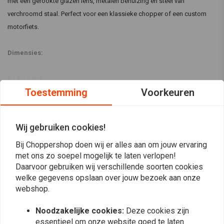
met een gerookte glazen lens, metalen behuizing en steel van
verchroomd staal. Perfect voor een klassieke chopper of een custom
motorfiets.
Dimensies:
8 x 6 x 3 inch
Lees meer
Toestemming
Voorkeuren
Schroefdraadbout: M10
Reviews
Lichtbron: 12V 5W
Wij gebruiken cookies!
5
Leveringsomvang: 2 stuks
Bij Choppershop doen wij er alles aan om jouw ervaring
(1 beoordelingen)
met ons zo soepel mogelijk te laten verlopen!
1
Daarvoor gebruiken wij verschillende soorten cookies
0
welke gegevens opslaan over jouw bezoek aan onze
0
webshop.
0
0
Noodzakelijke cookies:
Deze cookies zijn
essentieel om onze website goed te laten