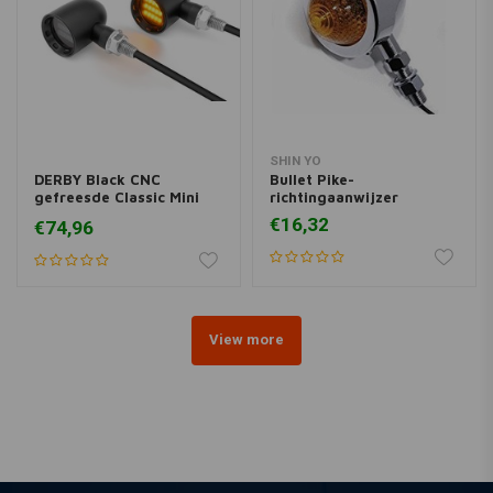
SHIN YO
DERBY Black CNC
Bullet Pike-
gefreesde Classic Mini
richtingaanwijzer
LED-indicatoren
€16,32
€74,96
View more