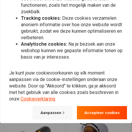
functioneren, zoals het mogelijk maken van de
zoekbalk.
Willem Aerts
Willem Ae
Tracking cookies:
Deze cookies verzamelen
Prachtig degelijk product. Geen plastic
Prachtig dege
anoniem informatie over hoe onze website wordt
rommel. Met als extra functie om ze op je
rommel. Met a
gebruikt, zodat we deze kunnen optimaliseren en
dagrijlicht aan te sluiten. Heel gaaf!
dagrijlicht aa
verbeteren.
Read more...
Read more...
Analytische cookies:
Na je bezoek aan onze
webshop kunnen we gepaste informatie tonen op
basis van je interesses.
Plaats ook een review
Je kunt jouw cookievoorkeuren op elk moment
aanpassen via de cookie-instellingen onderaan onze
website. Door op "Akkoord" te klikken, ga je akkoord
met het gebruik van alle cookies zoals beschreven in
Vergelijkbare producten
onze
Cookieverklaring
.
Aanpassen
Accepteer cookies