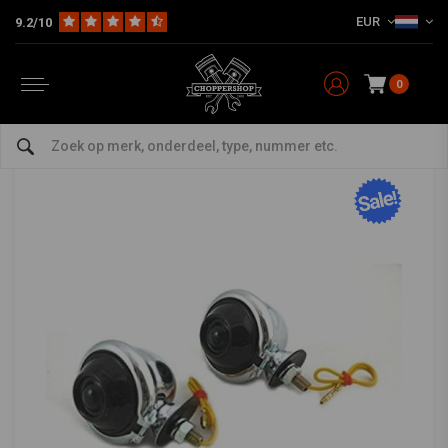
EUR
9.2/10
Home
Multi-fit
Verlichting
Knipperlichten
Chrome & Smoke Bullet richtingaanwijzerset (2 st.)
Chrome & Smoke Bullet richtingaanwijzerset (2
st.)
0
5/5 (1 reviews)