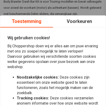
Burly Brawler Crash Bar Kit is voor Touring-modellen en bevat valbeugels
voor zowel de voorkant (motor) als achterkant (tassen). Wordt geleverd
met beschermende Delrin sliders, die vervangbaar zijn.
Toestemming
Voorkeuren
Specificaties:
Bouw:
Hoogwaardige stalen motorbeschermers met 7 gauge
Wij gebruiken cookies!
zachtstalen steunen/spanten
Lees meer
Kleur:
Zwarte poedercoating
Bij Choppershop doen wij er alles aan om jouw ervaring
Inclusief 1/2 inch -13 inbusbouten
met ons zo soepel mogelijk te laten verlopen!
Reviews
Inclusief installatiemateriaal
Daarvoor gebruiken wij verschillende soorten cookies
welke gegevens opslaan over jouw bezoek aan onze
TIG gelast
0
webshop.
(0 beoordelingen)
Vervangbare Delrin geleiders
Installatie vereist fabricage van nieuwe onderste kuipsteunen (niet
0
Noodzakelijke cookies:
Deze cookies zijn
0
essentieel om onze website goed te laten
inbegrepen)
functioneren, zoals het mogelijk maken van de
0
Geschikt voor:
zoekbalk.
0
Tracking cookies:
Deze cookies verzamelen
0
09-24 Touring: 09-22 FLHP
anoniem informatie over hoe onze website wordt
09-13 FLHR