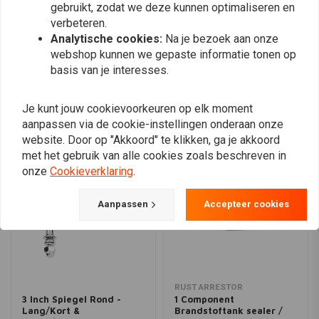
gebruikt, zodat we deze kunnen optimaliseren en
14-19 FLHR
verbeteren.
Plaats ook een review
14-19 FLHRC
Analytische cookies:
Na je bezoek aan onze
webshop kunnen we gepaste informatie tonen op
17-23 FLHRXS
basis van je interesses.
19-22 FLHT
09-14 FLHT/C/CU/K
Vergelijkbare producten
Je kunt jouw cookievoorkeuren op elk moment
15-19 FLHTCU
aanpassen via de cookie-instellingen onderaan onze
15-16 FLHTCUL
website. Door op "Akkoord" te klikken, ga je akkoord
09-22 FLHTP
met het gebruik van alle cookies zoals beschreven in
09-13 FLHX
onze
Cookieverklaring
.
14-23 FLHX
14-23 FLHXS
Aanpassen
Accepteer cookies
18-22 FLHXSE
22-23 FLHXST
2009 FLTR
11-13 FLTRU
RUST ARRESTOR
10-13 FLTRX
3 Inch Spiegel Rond -
1 Component
Lang/Kort &
Brandstoftank sealer /
15-24 FLTRX