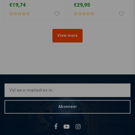
Zwart/Chrome
coating 0,5L
€19,74
€29,95
15-24 FLTRXS
15-22 FLTRXSE
22-23 FLTRXST
Opmerking
View more
Voor 15-24 Road Glide modellen (excl. 18-21 FLTRXSE CVO Road
Glide, 20-24 FLTRXS Road Glide Special en 22-23 FLTRXST Road
Glide ST) vereist installatie nieuwe onderste steunbeugels omdat
deze kit niet integreert met de originele onderste kuipsteunen.
Voor 09-13 Road Glide-modellen kan de Burly crashbar-kit niet
worden geïntegreerd met de originele steunbeugels voor de
onderste kuip.
Bij sommige modellen moet de voorste chinchspoiler worden
verwijderd of vervangen door een oliekoelerafdekking om de
Abonneer
Burly Crash Bar kit te kunnen installeren.
Voor montage op 09-13 Road Glide en Street Glide modellen
moeten de onderste (linker en rechter) zadeltassteunen worden