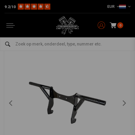
EUR
9.2/10
Home
Brawler Crash Bar Kit Touring | Zwart
BURLY
-
bekijk alles van Burly
0
Brawler Crash Bar Kit Touring | Zwart
0/5 (0 reviews)