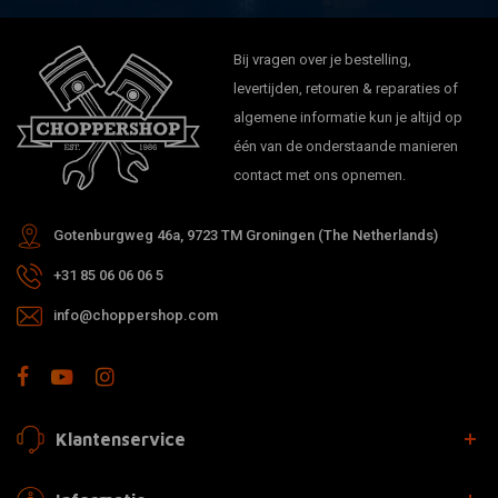
vervangen door H-D onderdeelnummers 49194-09A en 90781-
09A.
Bij vragen over je bestelling,
Door interferentie van waterkoelingsleidingen past deze kit niet
levertijden, retouren & reparaties of
op Twin-Cooled touring modellen
algemene informatie kun je altijd op
Burly adviseert een enkele kuipsteunbeugel (niet inbegrepen), H-
één van de onderstaande manieren
D 47200354, BRKT, FR FAIR, SPRT Assembly BLK en benodigde
contact met ons opnemen.
hardware.
Gotenburgweg 46a, 9723 TM Groningen (The Netherlands)
+31 85 06 06 06 5
info@choppershop.com
Klantenservice