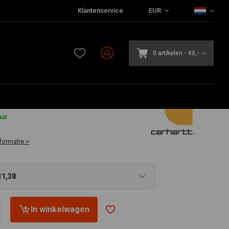
Klantenservice
EUR
0 artikelen
-
€0,-
aar
formatie >
11,38
In winkelwagen