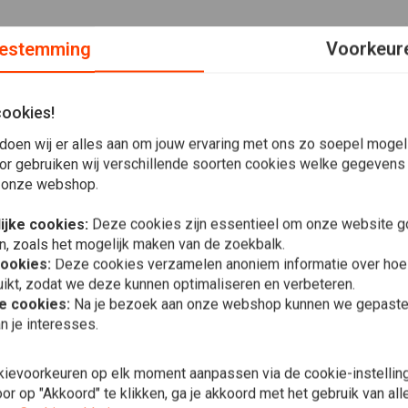
estemming
Voorkeur
cookies!
doen wij er alles aan om jouw ervaring met ons zo soepel mogelij
hermer, geventileerde veren en een duurzame polycarbonaat
or gebruiken wij verschillende soorten cookies welke gegevens
tificeerd, heeft een verstelbaar rubberen neusstuk en wordt
 onze webshop.
ijke cookies:
Deze cookies zijn essentieel om onze website go
n, zoals het mogelijk maken van de zoekbalk.
cookies:
Deze cookies verzamelen anoniem informatie over ho
ikt, zodat we deze kunnen optimaliseren en verbeteren.
In 
MOTORCYCLE
he cookies:
Na je bezoek aan onze webshop kunnen we gepaste 
Motorfietse
n je interesses.
Glas
€7,23
kievoorkeuren op elk moment aanpassen via de cookie-instellin
r op "Akkoord" te klikken, ga je akkoord met het gebruik van al