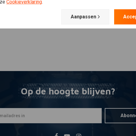
Plaats ook een review
nze
Cookieverklaring
.
Aanpassen
Acce
Op de hoogte blijven?
Abonn