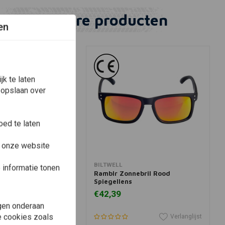
Vergelijkbare producten
en
k te laten
 opslaan over
ed te laten
e onze website
winkelwagen
In winkelwagen
S UNITED
BILTWELL
informatie tonen
n Zonnebril | Zwart
Ramblr Zonnebril Rood
Spiegellens
€42,39
gen onderaan
le cookies zoals
Verlanglijst
Verlanglijst