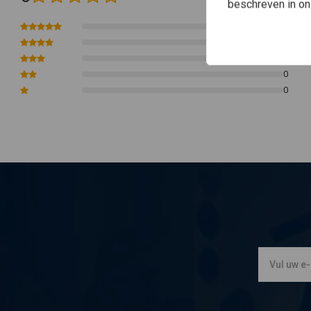
beschreven in o
CE EN166 gecertificeerd
0
Compatibiliteit:
Eén maat past de meeste
0
0
0
0