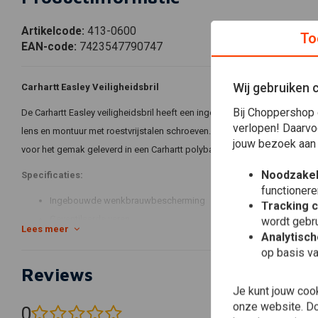
Artikelcode:
413-0600
To
EAN-code:
7423547790747
Wij gebruiken 
Carhartt Easley Veiligheidsbril
Bij Choppershop 
De Carhartt Easley veiligheidsbril heeft een ingebouwde voorhoofdbesc
verlopen! Daarvo
lens en montuur met roestvrijstalen schroeven. De bril is CE EN166 gecer
jouw bezoek aan
voor het gemak geleverd in een Carhartt polybag.
Noodzakel
Specificaties:
functionere
Ingebouwde wenkbrauwbescherming
Tracking 
Geventileerde veren
wordt gebru
Lees meer
Analytisc
Polycarbonaat (PC) lens
op basis va
Polycarbonaat (PC) montuur
Reviews
Roestvrijstalen schroeven
Je kunt jouw coo
Verstelbaar rubberen neusstuk
onze website. Doo
0
Verkrijgbaar in Carhartt polybag
(0 beoordelingen)