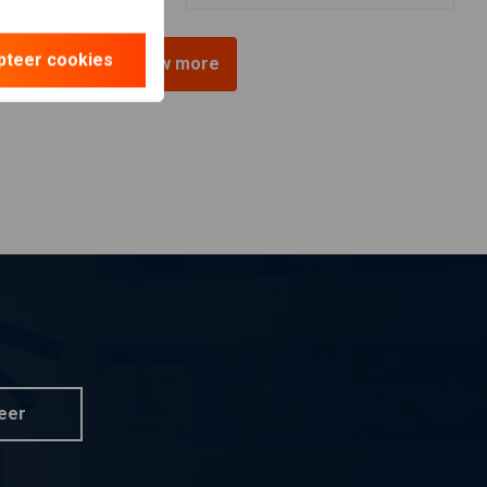
pteer cookies
View more
eer