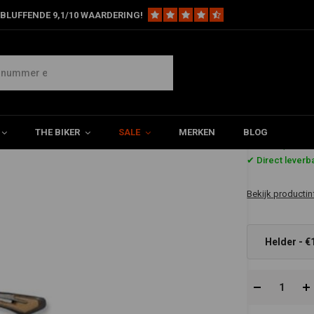
BLUFFENDE 9,1/10 WAARDERING!
THE BIKER
SALE
MERKEN
BLOG
€11,38
✔ Direct leverb
Bekijk productin
Helder - €