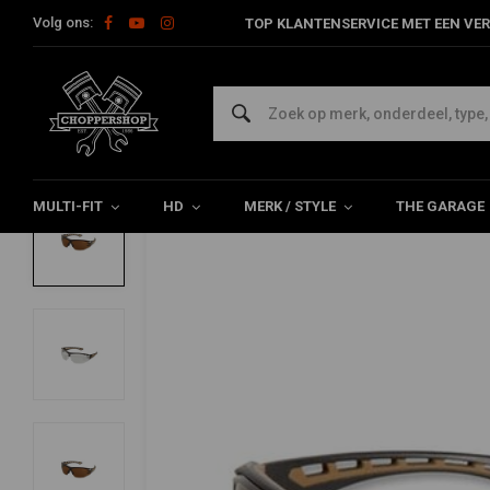
Volg ons:
TOP KLANTENSERVICE MET EEN VER
Home
The Biker
Brillen
Easley-Bril | Kies Kleur
CARHARTT
Easley-Bril | Kies Kleur
0/5 (0 reviews)
MULTI-FIT
HD
MERK / STYLE
THE GARAGE