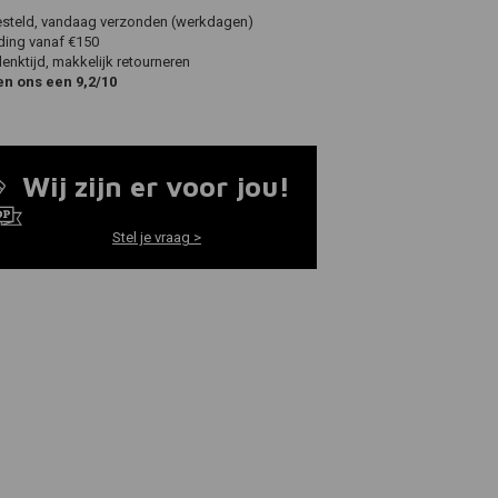
esteld, vandaag verzonden (werkdagen)
ding vanaf €150
nktijd, makkelijk retourneren
en ons een 9,2/10
Wij zijn er voor jou!
Stel je vraag >