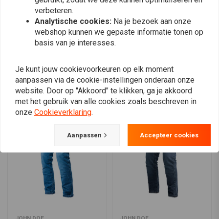
0
Twee paspelzakken achter met kleppen en klittenbandsluiting
verbeteren.
Rechterbeenzak met meerdere zakken, klep en
Analytische cookies:
Na je bezoek aan onze
drukknoopsluiting
webshop kunnen we gepaste informatie tonen op
basis van je interesses.
Nutszak op het linkerbeen met extra beveiligd mediavak
Plaats ook een review
Drievoudig gestikte naden voor extra duurzaamheid
Je kunt jouw cookievoorkeuren op elk moment
Carhartt label op de zak genaaid voor branding
aanpassen via de cookie-instellingen onderaan onze
Vergelijkbare producten
website. Door op "Akkoord" te klikken, ga je akkoord
met het gebruik van alle cookies zoals beschreven in
onze
Cookieverklaring
.
Aanpassen
Accepteer cookies
JOHN DOE
JOHN DOE