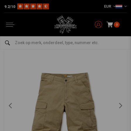
EUR
9.2/10
Home
The Biker
Pants
Rigby Robuuste Cargoshort | Donker Kaki | Kies Maat
CARHARTT
-
bekijk alles van Carhartt
0
Rigby Robuuste Cargoshort | Donker Kaki |
Kies Maat
0/5 (0 reviews)