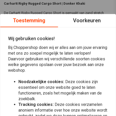
Carhartt Rigby Rugged Cargo Short | Donker Khaki
De Carhartt Rigby Rugged Cargo Short is gemaakt van zand stretch
Toestemming
Voorkeuren
canvas met Rugged Flex™ technologie voor verbeterde mobiliteit. Met
meerdere handige zakken, een veilige mediazak en driedubbel gestikte
naden biedt hij duurzaamheid en functionaliteit voor actieve werkdagen.
Wij gebruiken cookies!
Specificaties:
Bij Choppershop doen wij er alles aan om jouw ervaring
Kleur:
Donker Khaki
met ons zo soepel mogelijk te laten verlopen!
Lees meer
Materiaal:
Gemaakt van zand stretch canvas met Rugged Flex™
Daarvoor gebruiken wij verschillende soorten cookies
welke gegevens opslaan over jouw bezoek aan onze
technologie voor verbeterde mobiliteit.
Reviews
webshop.
Stof:
8,5 oz/yd² (288 gsm) - 98% Katoen/2% Elastaan Zand
Stretch Canvas
Noodzakelijke cookies:
Deze cookies zijn
0
(0 beoordelingen)
Relaxte pasvorm met een binnenbeenlengte van 11 inch voor
essentieel om onze website goed te laten
comfort en mobiliteit
functioneren, zoals het mogelijk maken van de
0
zoekbalk.
Rugged Flex™ technologie voor meer bewegingsvrijheid
0
Tracking cookies:
Deze cookies verzamelen
Zit in de taille voor een comfortabele pasvorm
0
anoniem informatie over hoe onze website wordt
Twee schuine voorzakken met verborgen muntzakje rechtsvoor
0
gebruikt, zodat we deze kunnen optimaliseren en