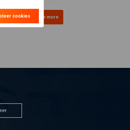
pteer cookies
View more
eer