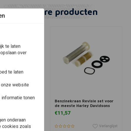
Vergelijkbare producten
en
k te laten
 opslaan over
ed te laten
e onze website
View more
In winkelwagen
 CHOPPERS
informatie tonen
 T-Shirt
Benzinekraan Revisie set voor
de meeste Harley Davidsons
€11,57
gen onderaan
le cookies zoals
Verlanglijst
Verlanglijst