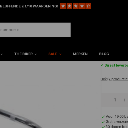
BLUFFENDE 9,1/10 WAARDERING!
ullback 1"
THE BIKER
SALE
MERKEN
BLOG
€59,94
✔ Direct leverb
Bekijk productin
Voor 19:00 b
Gratis verzen
30 dagen bede