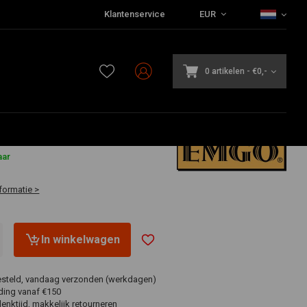
Klantenservice
EUR
0 artikelen
-
€0,-
aar
formatie >
In winkelwagen
esteld, vandaag verzonden (werkdagen)
ding vanaf €150
nktijd, makkelijk retourneren