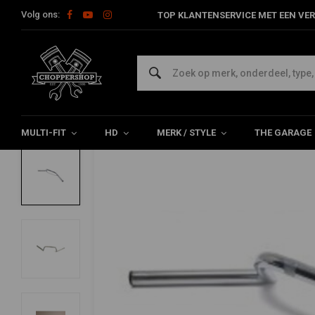
Volg ons:
TOP KLANTENSERVICE MET EEN VER
Home
Classic Clubman Cafe Racer M stuur met pullback 1"
EMGO
Classic Clubman Cafe Racer M stuur met p
0/5 (0 reviews)
MULTI-FIT
HD
MERK / STYLE
THE GARAGE