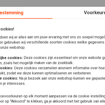
estemming
Voorkeur
cookies!
doen wij er alles aan om jouw ervaring met ons zo soepel mogelij
or gebruiken wij verschillende soorten cookies welke gegevens
 onze webshop.
eze geweldige Engelse Clubman sturen. Staal van hoge
ijke cookies:
Deze cookies zijn essentieel om onze website go
rton, Triumph, Honda, Yamaha, Kawasaki, Suzuki, enz. Perfect
n, zoals het mogelijk maken van de zoekbalk.
cookies:
Deze cookies verzamelen anoniem informatie over ho
ikt, zodat we deze kunnen optimaliseren en verbeteren.
WEST COAST
he cookies:
Na je bezoek aan onze webshop kunnen we gepaste 
OG Klassiek
n je interesses.
€32,82
kievoorkeuren op elk moment aanpassen via de cookie-instellin
r op "Akkoord" te klikken, ga je akkoord met het gebruik van al