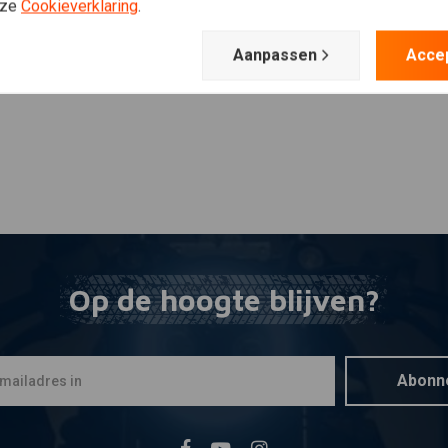
Plaats ook een review
nze
Cookieverklaring
.
Aanpassen
Acce
Op de hoogte blijven?
Abonn