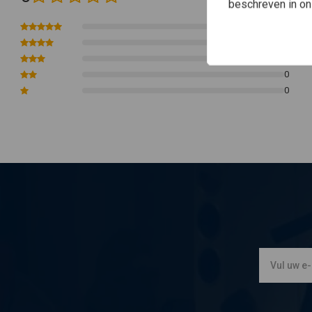
beschreven in o
Breedte: 27.5”
0
Midden: 6.5”
0
Pullback: 4.5”
0
Stijging: 4,75”
0
Diameter: 1”
0