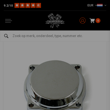
EUR
9.2/10
Home
HD
Harley onderhoud
Carburateur en accessoires
Carburateur Deksel
Chrome CV Carb Top Harley 90-06 BT / 88-06
XL
0
0/5 (0 reviews)