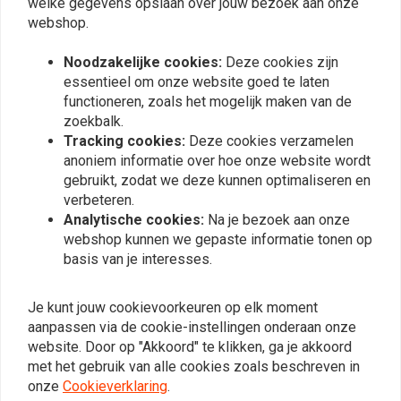
welke gegevens opslaan over jouw bezoek aan onze
webshop.
Noodzakelijke cookies:
Deze cookies zijn
essentieel om onze website goed te laten
functioneren, zoals het mogelijk maken van de
zoekbalk.
Tracking cookies:
Deze cookies verzamelen
anoniem informatie over hoe onze website wordt
gebruikt, zodat we deze kunnen optimaliseren en
WANNABE CHOPPERS
WANNABE CHOPPERS
verbeteren.
CV Carburateur Cover
CV Carburateur Cover
Analytische cookies:
Na je bezoek aan onze
"Ribbed"
"Ribbed" Messing
webshop kunnen we gepaste informatie tonen op
€97,83
€147,23
basis van je interesses.
Je kunt jouw cookievoorkeuren op elk moment
aanpassen via de cookie-instellingen onderaan onze
View more
website. Door op "Akkoord" te klikken, ga je akkoord
met het gebruik van alle cookies zoals beschreven in
onze
Cookieverklaring
.