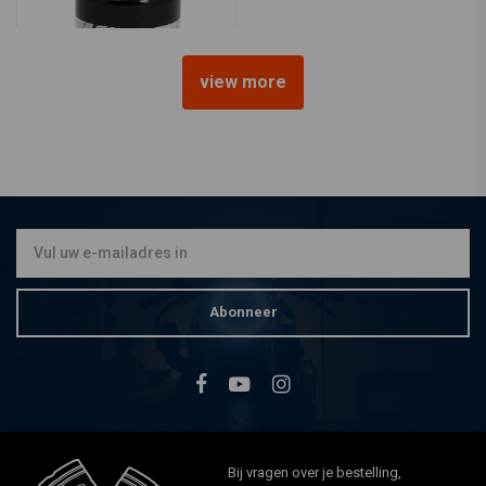
view more
K&N
Olie Filter voor Harley
Davidson XG500/750 +
XG750A
€11,47
Abonneer
Bij vragen over je bestelling,