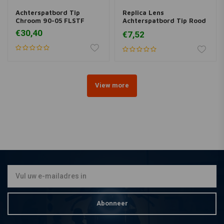
Achterspatbord Tip
Replica Lens
Chroom 90-05 FLSTF
Achterspatbord Tip Rood
99-08 Touring; 04-17
€30,40
€7,52
FLST
View more
Abonneer