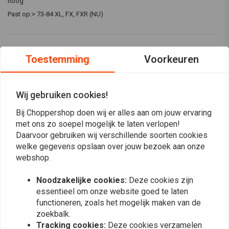
hoog
Past op:> 73-84 XL, FX, FXR (NU)
Reviews
Toestemming
Voorkeuren
5
(1 beoordelingen)
Wij gebruiken cookies!
1
0
Bij Choppershop doen wij er alles aan om jouw ervaring
0
met ons zo soepel mogelijk te laten verlopen!
0
Daarvoor gebruiken wij verschillende soorten cookies
0
welke gegevens opslaan over jouw bezoek aan onze
webshop.
Noodzakelijke cookies:
Deze cookies zijn
Kordian
Kordian
essentieel om onze website goed te laten
Perfect fit for my fender , highly
Perfect fit fo
functioneren, zoals het mogelijk maken van de
recommended seller , fast delivery , thanx
recommended s
zoekbalk.
Tracking cookies:
Deze cookies verzamelen