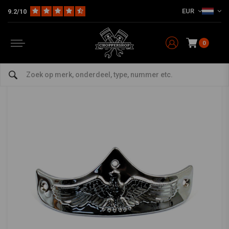
EUR
9.2/10
Home
HD
Spatborden Harley
Spatbord Accessoires Harley
Chromen vroege stijl Fender Tip Reliëf 73-84 XL, FX, FXR
Chromen vroege stijl Fender Tip Reliëf 73-84
XL, FX, FXR
0
5/5 (1 reviews)