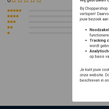
(0 beoordelingen)
Bij Choppershop 
0
verlopen! Daarvo
0
jouw bezoek aan
0
0
Noodzakel
0
functionere
Tracking 
wordt gebru
Analytisc
op basis va
Je kunt jouw coo
onze website. Doo
beschreven in o