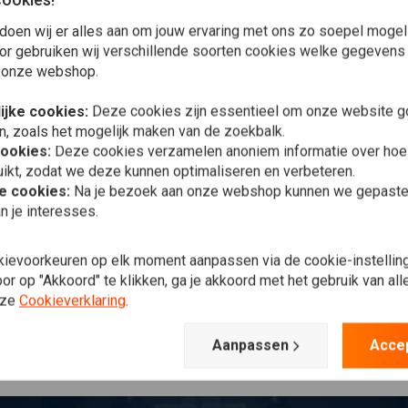
Plaats ook een review
doen wij er alles aan om jouw ervaring met ons zo soepel mogelij
or gebruiken wij verschillende soorten cookies welke gegevens
 onze webshop.
MEMPHIS SH
ijke cookies:
Deze cookies zijn essentieel om onze website go
Breed winds
n, zoals het mogelijk maken van de zoekbalk.
(13"-19")
cookies:
Deze cookies verzamelen anoniem informatie over ho
€202,95
ikt, zodat we deze kunnen optimaliseren en verbeteren.
he cookies:
Na je bezoek aan onze webshop kunnen we gepaste 
n je interesses.
kievoorkeuren op elk moment aanpassen via de cookie-instellin
r op "Akkoord" te klikken, ga je akkoord met het gebruik van al
nze
Cookieverklaring
.
Aanpassen
Acce