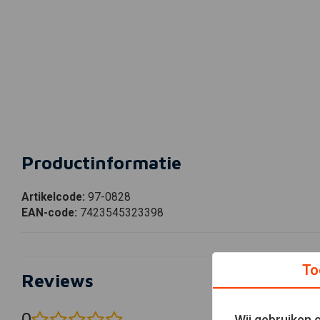
Productinformatie
Artikelcode:
97-0828
EAN-code:
7423545323398
To
Reviews
0
Wij gebruiken 