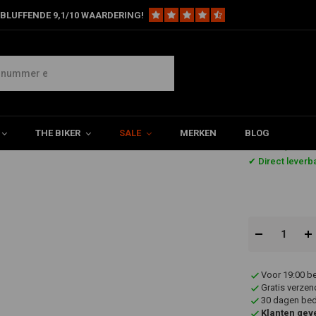
BLUFFENDE 9,1/10 WAARDERING!
amps For Non-Tubular Bar
THE BIKER
SALE
MERKEN
BLOG
€36,77
✔ Direct leverb
Voor 19:00 b
Gratis verzen
30 dagen bede
Klanten gev