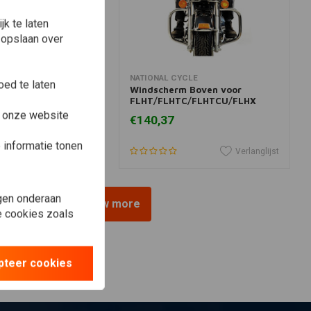
k te laten
 opslaan over
View more
In winkelwagen
ADES
NATIONAL CYCLE
ed te laten
cherm 'solar'
Windscherm Boven voor
FLHT/FLHTC/FLHTCU/FLHX
(NU) ('96-'13) | Helder
e onze website
€140,37
informatie tonen
Verlanglijst
Verlanglijst
gen onderaan
View more
le cookies zoals
pteer cookies