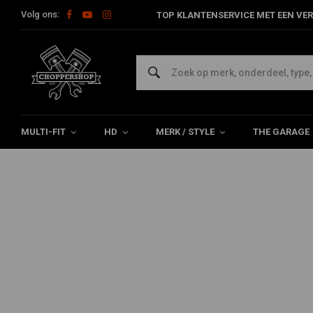
Volg ons:
TOP KLANTENSERVICE MET EEN VER
Home
Multi-fit
Kuipdelen & Schermen
Windschermen
Cl
NATIONAL CYCLE
Clamps For Non-Tubular Bar
0/5 (0 reviews)
MULTI-FIT
HD
MERK / STYLE
THE GARAGE