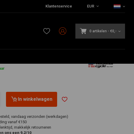
Klantenservice
EUR
0 artikelen
-
€0,-
aar
In winkelwagen
esteld, vandaag verzonden (werkdagen)
ding vanaf €150
nktijd, makkelijk retourneren
en ons een 9,2/10