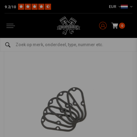
EUR
9.2/10
Home
Pakkinginspectiedeksel | .060 Inch AFM
COMETIC
-
bekijk alles van Cometic
0
Pakkinginspectiedeksel | .060 Inch AFM
0/5 (0 reviews)