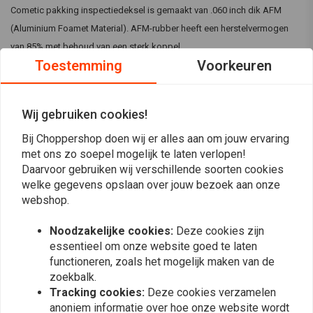
Cometic pakking inspectiedeksel is gemaakt van .060 inch dik AFM
(Aluminium Foamet Material). AFM-rubber heeft een herstelvermogen
van 85% met behoud van een sterk koppel.
Toestemming
Voorkeuren
Specificaties:
Materiaal:
Aluminium Foamet Material (De aluminium kern van
Wij gebruiken cookies!
AFM pakkingen is aan beide zijden omgeven door een dunne
Lees meer
laag synthetisch, schuimachtig rubber dat chemisch gestraald en
Bij Choppershop doen wij er alles aan om jouw ervaring
gemengd is).
met ons zo soepel mogelijk te laten verlopen!
Reviews
Daarvoor gebruiken wij verschillende soorten cookies
Temperatuurbestendig tot 250øF (122øC)
welke gegevens opslaan over jouw bezoek aan onze
Het is opnieuw aan te draaien.
0
webshop.
(0 beoordelingen)
OEM-vervangingsreferentie 60567-65, 60567-65A, 60567-65B,
60567-90A, 60567-90B, 60567-90C
Noodzakelijke cookies:
Deze cookies zijn
0
essentieel om onze website goed te laten
0
Compatibiliteit:
functioneren, zoals het mogelijk maken van de
0
65-06 B.T. (excl. FLT, FXR; 2006 Dyna) (NU)
zoekbalk.
0
Tracking cookies:
Deze cookies verzamelen
0
Opmerking:
Pakkingafdichtingen of siliconenkorrels zijn niet vereist.
anoniem informatie over hoe onze website wordt