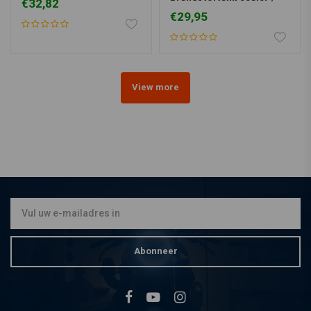
€32,82
coating 0,5L
€29,95
View more
Abonneer