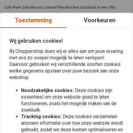
Cult-Werk Side Mount License Plate Bracket Duitsland is een CNC-
bewerkte vooraf geïnstalleerde LED-kentekenplaatverlichting die ECE-
Toestemming
Voorkeuren
goedkeuring heeft ontvangen, inclusief alle andere benodigde
installatiehardware.
Wij gebruiken cookies!
Specificaties:
Bij Choppershop doen wij er alles aan om jouw ervaring
Kleur:
Gecoat met glanzend zwart poeder
Lees meer
met ons zo soepel mogelijk te laten verlopen!
Afmeting:
180 x 200mm (breedte x hoogte)
Daarvoor gebruiken wij verschillende soorten cookies
Wordt gemonteerd op de onderste schokdemperbevestiging aan
welke gegevens opslaan over jouw bezoek aan onze
Reviews
de linkerkant.
webshop.
Een extra korte bevestiging die dicht op de motor kan worden
0
Noodzakelijke cookies:
Deze cookies zijn
(0 beoordelingen)
gemonteerd voor een geïntegreerd uiterlijk.
essentieel om onze website goed te laten
Geschikt voor:
0
functioneren, zoals het mogelijk maken van de
0
zoekbalk.
57-22 XL Sportster
0
Tracking cookies:
Deze cookies verzamelen
0
anoniem informatie over hoe onze website wordt
Opmerking:
Controleer het exacte type goedkeuring en de geldigheid
0
gebruikt, zodat we deze kunnen optimaliseren en
voor het model en jaar van de motor.