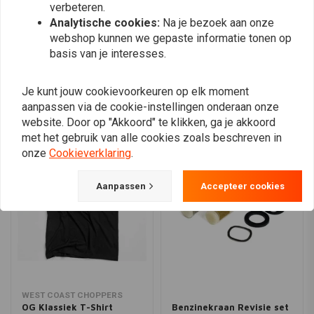
verbeteren.
Analytische cookies:
Na je bezoek aan onze
webshop kunnen we gepaste informatie tonen op
Plaats ook een review
basis van je interesses.
Je kunt jouw cookievoorkeuren op elk moment
aanpassen via de cookie-instellingen onderaan onze
Vergelijkbare producten
website. Door op "Akkoord" te klikken, ga je akkoord
met het gebruik van alle cookies zoals beschreven in
onze
Cookieverklaring
.
Aanpassen
Accepteer cookies
WEST COAST CHOPPERS
OG Klassiek T-Shirt
Benzinekraan Revisie set