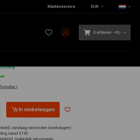
Klantenservice
EUR
0 artikelen
-
€0,-
4
rzending
aar
formatie >
In winkelwagen
esteld, vandaag verzonden (werkdagen)
ding vanaf €150
nktijd, makkelijk retourneren