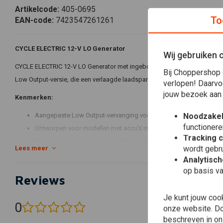
Artikelcode:
405-0695
To
EAN-code:
7423547261261
CYCLE ELECTRIC 12-V LO Generator
Wij gebruiken 
CYCLE ELECTRIC 12-V LO Generator met ingebouwde elektronische spanning
Bij Choppershop 
Low Output-versie, die een verlaagde laadspanning biedt. Hij is ontworpe
verlopen! Daarvo
jouw bezoek aan
Kenmerken:
Noodzakel
Aangepaste Low Output-vervanging voor OEM 29975-65B generat
functionere
Ontworpen voor modellen met accu's in de tank (hoefijzer)
Tracking 
Warme accu's hebben een verhoogde chemische reactie en trekke
wordt gebru
Lees meer
leiden tot overladen en een kokende accu. Het 926745 model met 
Analytisc
Gemaakt in de VS van hoge kwaliteit
op basis va
Reviews
Dezelfde uitrusting kan opnieuw worden gebruikt
Je kunt jouw coo
Technische tip:
0
onze website. Doo
(0 beoordelingen)
Polarisatiegenerator
beschreven in o