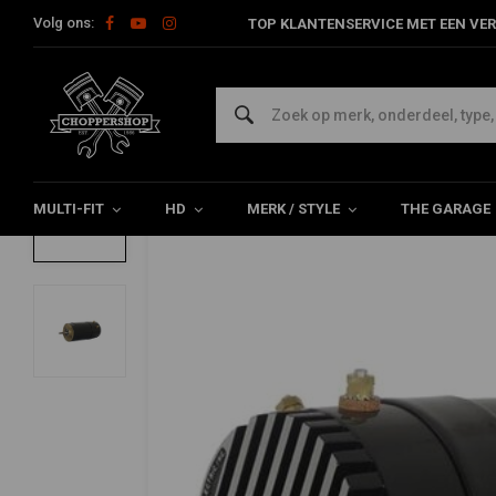
Volg ons:
TOP KLANTENSERVICE MET EEN VER
Home
12 V LO-Generator | Ingebouwde Regelaar| Zwart
12 V LO-Generator | Ingebouwde Regelaa
0/5 (0 reviews)
MULTI-FIT
HD
MERK / STYLE
THE GARAGE