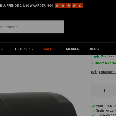
BLUFFENDE 9,1/10 WAARDERING!
r| Zwart
€861,8
THE BIKER
SALE
MERKEN
BLOG
Gratis ve
✔ Direct leverb
Bekijk productin
Voor 19:00 b
Gratis verzen
30 dagen bede