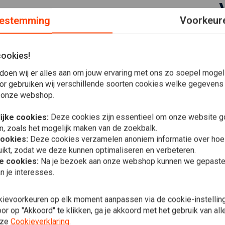
estemming
Voorkeur
cookies!
sregelaar verkrijgbaar in zwarte kleur. Dit is een speciale
doen wij er alles aan om jouw ervaring met ons zo soepel mogelij
n voor modellen met accu's in de tank (hoefijzer).
or gebruiken wij verschillende soorten cookies welke gegevens
 onze webshop.
ijke cookies:
Deze cookies zijn essentieel om onze website go
or
.
n, zoals het mogelijk maken van de zoekbalk.
cookies:
Deze cookies verzamelen anoniem informatie over ho
n daarom een hoger ampèrage, wat in extreme situaties kan
ikt, zodat we deze kunnen optimaliseren en verbeteren.
WEST COAST
lage stroomsterkte helpt dit te voorkomen.
he cookies:
Na je bezoek aan onze webshop kunnen we gepaste 
OG Klassiek
n je interesses.
€32,82
kievoorkeuren op elk moment aanpassen via de cookie-instellin
r op "Akkoord" te klikken, ga je akkoord met het gebruik van al
Plaats ook een review
nze
Cookieverklaring
.