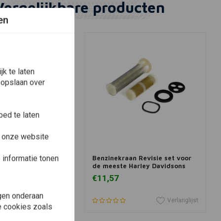
Vergelijkbare producten
en
k te laten
 opslaan over
ed te laten
e onze website
View more
In winkelwagen
 CHOPPERS
informatie tonen
 T-Shirt
Benzinekraan Revisie set voor
de meeste Harley Davidsons
€11,57
gen onderaan
Verlanglijst
Verlanglijst
le cookies zoals