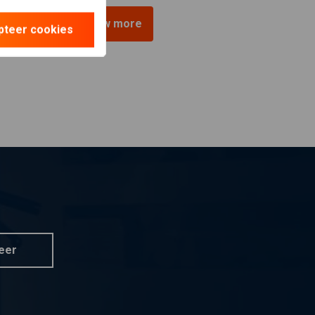
View more
pteer cookies
eer