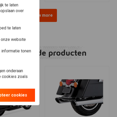
k te laten
 opslaan over
View more
ed te laten
e onze website
Gerelateerde producten
informatie tonen
gen onderaan
le cookies zoals
pteer cookies