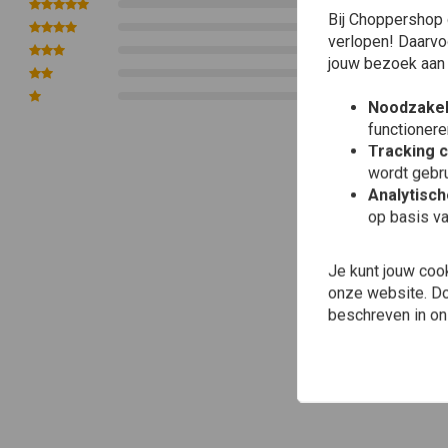
0
Bij Choppershop 
0
verlopen! Daarvo
0
jouw bezoek aan
0
0
Noodzakel
functionere
Tracking 
wordt gebru
Analytisc
op basis va
Je kunt jouw coo
onze website. Doo
beschreven in o