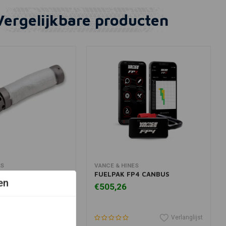
Vergelijkbare producten
winkelwagen
In winkelwagen
ES
VANCE & HINES
e voor Big Radius -
FUELPAK FP4 CANBUS
en
es
€505,26
Verlanglijst
Verlanglijst