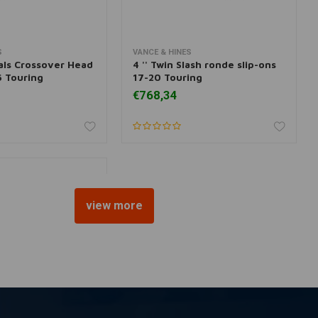
S
VANCE & HINES
r informatie
Toevoegen aan winkelwagen
als Crossover Head
4 '' Twin Slash ronde slip-ons
6 Touring
17-20 Touring
€768,34
view more