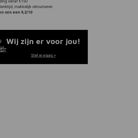
ding vanaf €150
nktijd, makkelijk retourneren
en ons een 9,2/10
Wij zijn er voor jou!
Stel je vraag >