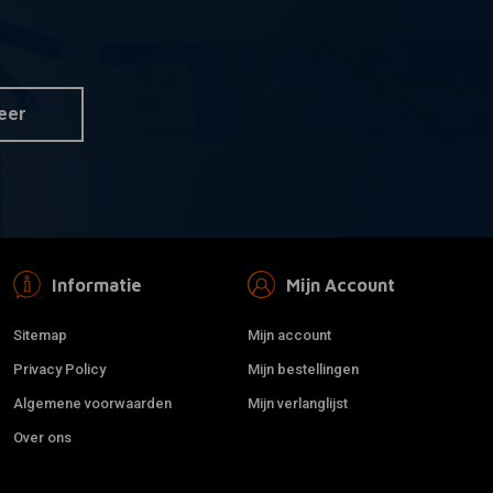
S
 aan winkelwagen
instapdempers 17-
eer
Informatie
Mijn Account
Sitemap
Mijn account
Privacy Policy
Mijn bestellingen
Algemene voorwaarden
Mijn verlanglijst
Over ons