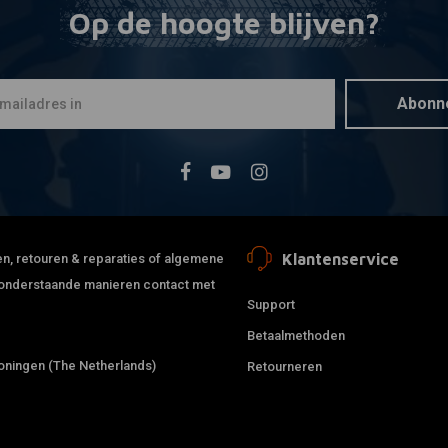
Op de hoogte blijven?
VANCE & HINE
Toevoegen
HI-Output 
20 Touring
€1.009,45
Abonn
Klantenservice
jden, retouren & reparaties of algemene
de onderstaande manieren contact met
Support
Betaalmethoden
ningen (The Netherlands)
Retourneren