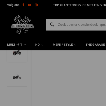
Volg ons:
TOP KLANTENSERVICE MET EEN VER
Home
HD
Harley Uitlaat & Dempers
Uitlaat en uitlaatdelen
VANCE & HINES
2-1 / 2 "Big Radius 2-2 uitlaat 06-17 Dyna
0/5 (0 reviews)
MULTI-FIT
HD
MERK / STYLE
THE GARAGE