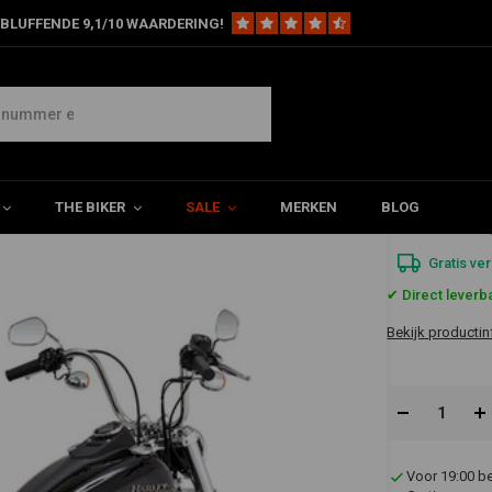
BLUFFENDE 9,1/10 WAARDERING!
2-1 / 2 "Big Radius 2-2 uitlaat 06-17 Dyna
THE BIKER
SALE
MERKEN
BLOG
€1.261
Gratis ve
✔ Direct leverb
Bekijk productin
Voor 19:00 b