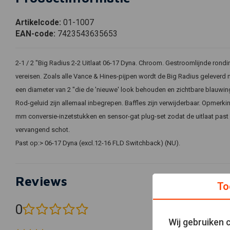
Artikelcode:
01-1007
EAN-code:
7423543635653
2-1 / 2 "Big Radius 2-2 Uitlaat 06-17 Dyna. Chroom. Gestroomlijnde rondin
vereisen. Zoals alle Vance & Hines-pijpen wordt de Big Radius geleverd
een diameter van 2 "die de 'nieuwe' look behouden en zichtbare blauwing
Rod-geluid zijn allemaal inbegrepen. Baffles zijn verwijderbaar. Opmerk
mm conversie-inzetstukken en sensor-gat plug-set zodat de uitlaat past
vervangend schot.
Past op:> 06-17 Dyna (excl.12-16 FLD Switchback) (NU).
Reviews
To
0
(0 beoordelingen)
Wij gebruiken 