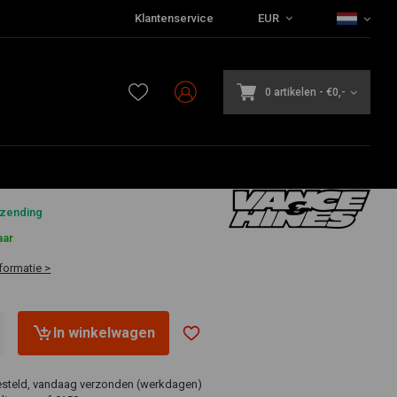
Klantenservice
EUR
0 artikelen
-
€0,-
,91
rzending
aar
formatie >
In winkelwagen
esteld, vandaag verzonden (werkdagen)