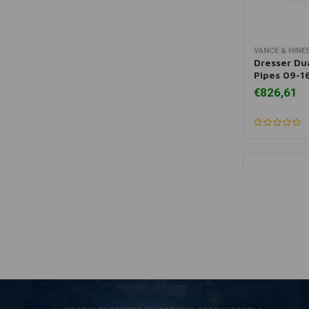
VANCE & HINE
Mee
Dresser Du
Pipes 09-1
€826,61