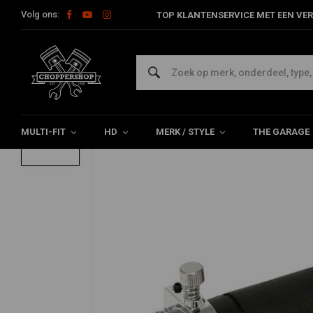
Volg ons:
TOP KLANTENSERVICE MET EEN VER
Home
HD
Sturen en accessoires
Gashendels Harley
1 "
1 " Chrome Gashendel Single Cable Inclus
0/5 (0 reviews)
MULTI-FIT
HD
MERK / STYLE
THE GARAGE