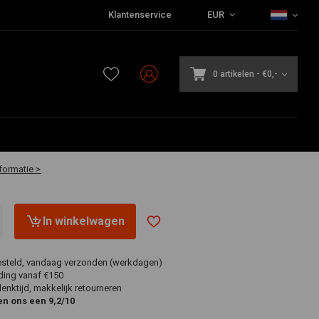
Klantenservice
EUR
0 BT
0 artikelen
-
€0,-
aar
formatie >
In winkelwagen
esteld, vandaag verzonden (werkdagen)
ding vanaf €150
nktijd, makkelijk retourneren
en ons een 9,2/10