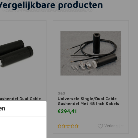
Vergelijkbare producten
winkelwagen
In winkelwagen
S&S
ashendel Dual Cable
Universele Single/Dual Cable
ips Voor Harley
Gashendel Met 48 Inch Kabels
en
-95 BT
€294,41
Verlanglijst
Verlanglijst