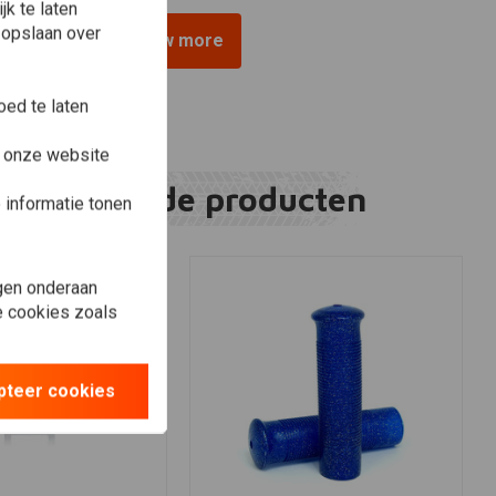
k te laten
 opslaan over
View more
ed te laten
e onze website
Gerelateerde producten
informatie tonen
gen onderaan
le cookies zoals
pteer cookies