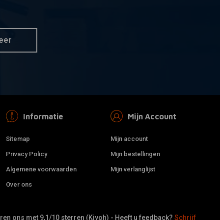
er Rode retro
1 Inch Glitter Clear retro
 aan winkelwagen
Toevoegen aan winkelwagen
n
Handvatten
€15,95
eer
Informatie
Mijn Account
Sitemap
Mijn account
Privacy Policy
Mijn bestellingen
Algemene voorwaarden
Mijn verlanglijst
Over ons
en ons met 9,1/10 sterren (Kiyoh) - Heeft u feedback?
Schrijf