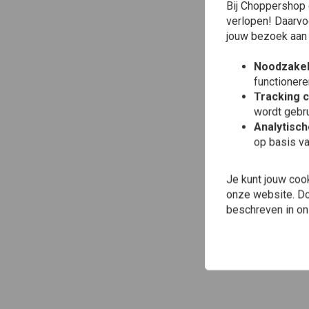
Bij Choppershop 
verlopen! Daarvo
jouw bezoek aan
Noodzakel
functionere
Tracking 
wordt gebru
Analytisc
op basis va
Je kunt jouw coo
onze website. Doo
beschreven in o