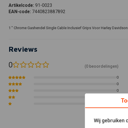
Artikelcode:
91-0023
EAN-code:
7440823887892
1 " Chrome Gashendel Single Cable Inclusief Grips Voor Harley Davidson
Reviews
0
(0 beoordelingen)
0
0
0
0
To
0
Wij gebruiken 