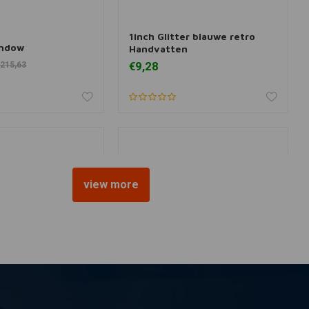
1inch Glitter blauwe retro
 aan winkelwagen
Toevoegen aan winkelwagen
indow
Handvatten
€9,28
215,63
view more