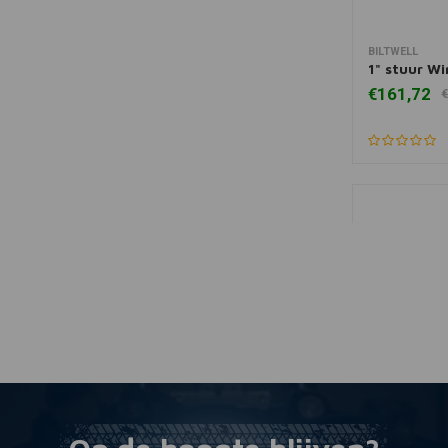
BILTWELL
Toevoegen
1" stuur W
€161,72
€