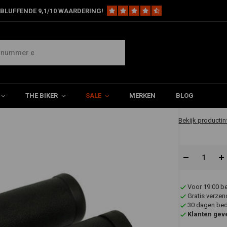
BLUFFENDE 9,1/10 WAARDERING!
 Chrome Gashendel Single Cable Inclusief Grips Voor Harley Davidson 74-8
ief Grips Voor Harley Davidson 74-80 BT
€25,37
THE BIKER
SALE
MERKEN
BLOG
✔ Direct leverb
Bekijk productin
Voor 19:00 b
Gratis verzen
30 dagen bede
Klanten gev