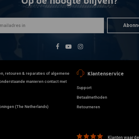
Op de hoogte blijven?
1inch Glitt
Toevoegen
Handvatte
€10,01
Abonn
Klantenservice
jden, retouren & reparaties of algemene
de onderstaande manieren contact met
Support
Betaalmethoden
ningen (The Netherlands)
Retourneren
Klanten waarder