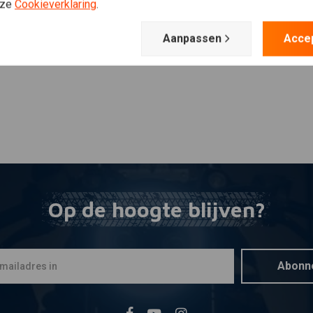
Plaats ook een review
nze
Cookieverklaring
.
Aanpassen
Acce
atie.
Op de hoogte blijven?
Abonn