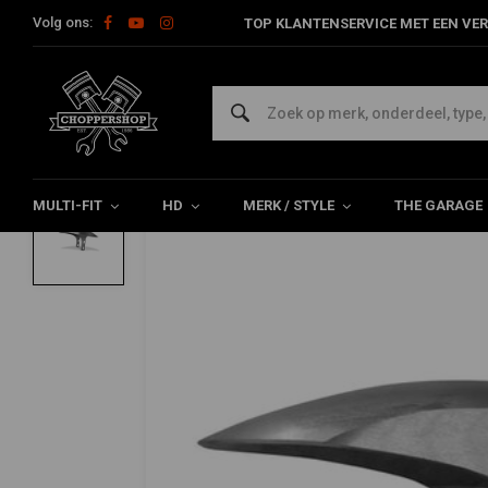
Volg ons:
TOP KLANTENSERVICE MET EEN VER
Home
HD
Spatborden Harley
Voorspatbord Harley
Brea
KODLIN
Breakout 21"" Voorspatbord
0/5 (0 reviews)
MULTI-FIT
HD
MERK / STYLE
THE GARAGE