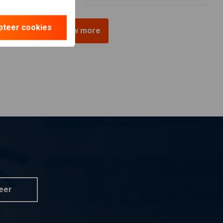
pteer cookies
View more
eer