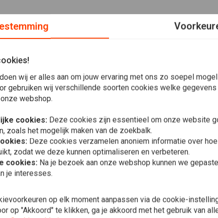
estemming
Voorkeur
cookies!
doen wij er alles aan om jouw ervaring met ons zo soepel mogelij
taal. Het is in principe ontworpen om te passen op 21"
or gebruiken wij verschillende soorten cookies welke gegevens
 onze webshop.
ijke cookies:
Deze cookies zijn essentieel om onze website go
n, zoals het mogelijk maken van de zoekbalk.
cookies:
Deze cookies verzamelen anoniem informatie over ho
ikt, zodat we deze kunnen optimaliseren en verbeteren.
In 
he cookies:
Na je bezoek aan onze webshop kunnen we gepaste 
Voorspatbo
n je interesses.
FXWG; 84-15
FXDWG
€48,52
kievoorkeuren op elk moment aanpassen via de cookie-instellin
r op "Akkoord" te klikken, ga je akkoord met het gebruik van al