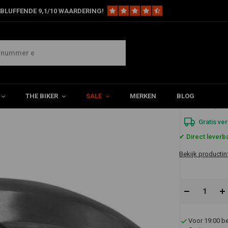
BLUFFENDE 9,1/10 WAARDERING!
kout 21"" Voorspatbord
THE BIKER
SALE
MERKEN
BLOG
€174,3
Gratis ve
✔ Direct leverb
Bekijk productin
Voor 19:00 b