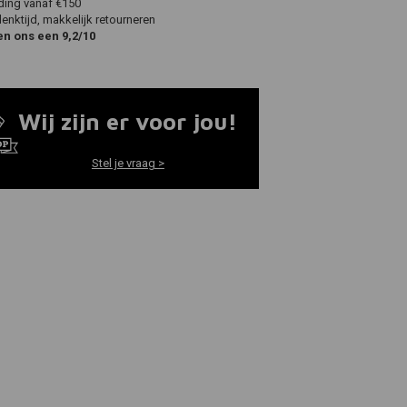
ding vanaf €150
nktijd, makkelijk retourneren
en ons een 9,2/10
Wij zijn er voor jou!
Stel je vraag >