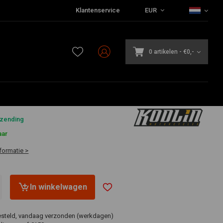
Klantenservice
EUR
0 artikelen
-
€0,-
0
rzending
aar
formatie >
In winkelwagen
esteld, vandaag verzonden (werkdagen)