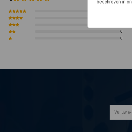
beschreven in o
Softail: 13-17(NU)FXSB, FXBSE Breakout
0
18-20(NU)FXBR Breakout 107
0
18-22(NU)FXBRS Breakout 114
0
2023 FXBR Breakout 117
0
Opmerking:
Kodlin raadt aan 4 x 5/16 ringen te gebruiken voor de install
0
Opmerking:
Pasvormcontrole aanbevolen voor het lakken.