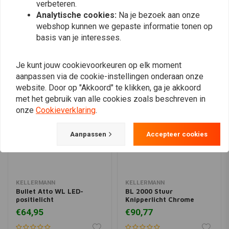
Plaats ook een review
verbeteren.
Analytische cookies:
Na je bezoek aan onze
webshop kunnen we gepaste informatie tonen op
basis van je interesses.
Vergelijkbare producten
Je kunt jouw cookievoorkeuren op elk moment
aanpassen via de cookie-instellingen onderaan onze
website. Door op "Akkoord" te klikken, ga je akkoord
met het gebruik van alle cookies zoals beschreven in
onze
Cookieverklaring
.
Aanpassen
Accepteer cookies
KELLERMANN
KELLERMANN
Bullet Atto WL LED-
BL 2000 Stuur
positielicht
Knipperlicht Chrome
€64,95
€90,77