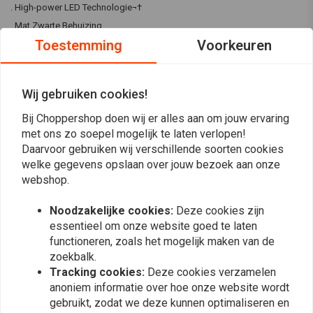
. High-power LED Technologie¬†
. Mat Zwarte Behuizing
Toestemming
Voorkeuren
. Smoke lens¬†
. Plug & Play
. Prijs per stuk
Wij gebruiken cookies!
Bij Choppershop doen wij er alles aan om jouw ervaring
Reviews
met ons zo soepel mogelijk te laten verlopen!
Daarvoor gebruiken wij verschillende soorten cookies
0
welke gegevens opslaan over jouw bezoek aan onze
(0 beoordelingen)
webshop.
0
0
Noodzakelijke cookies:
Deze cookies zijn
essentieel om onze website goed te laten
0
functioneren, zoals het mogelijk maken van de
0
zoekbalk.
0
Tracking cookies:
Deze cookies verzamelen
anoniem informatie over hoe onze website wordt
gebruikt, zodat we deze kunnen optimaliseren en