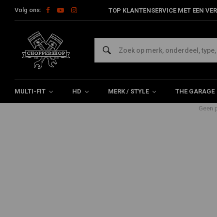
Volg ons:
TOP KLANTENSERVICE MET EEN VER
Producten getagd met 883 forwar
Home
Tags
883 forward controls
MULTI-FIT
HD
MERK / STYLE
THE GARAGE
Geen p