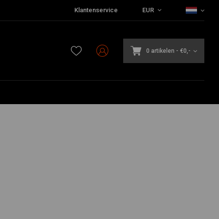
Klantenservice
EUR
0 artikelen
-
€0,-