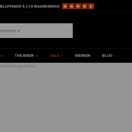
BLUFFENDE 9,1/10 WAARDERING!
d controls
THE BIKER
SALE
MERKEN
BLOG
roducten gevonden!...