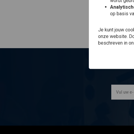
wordt gebru
Analytisc
op basis va
Je kunt jouw coo
onze website. Doo
beschreven in o