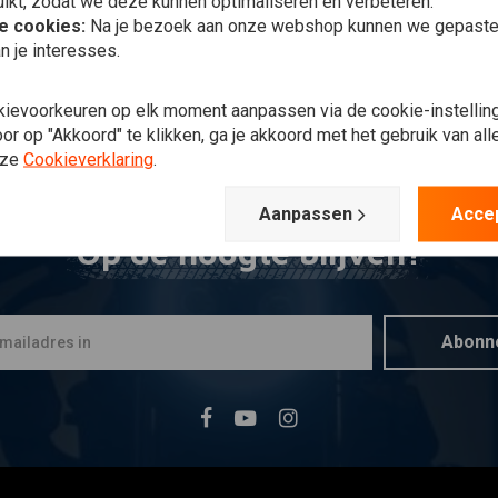
ikt, zodat we deze kunnen optimaliseren en verbeteren.
he cookies:
Na je bezoek aan onze webshop kunnen we gepaste 
n je interesses.
kievoorkeuren op elk moment aanpassen via de cookie-instellin
r op "Akkoord" te klikken, ga je akkoord met het gebruik van al
nze
Cookieverklaring
.
Aanpassen
Acce
Op de hoogte blijven?
Abonn