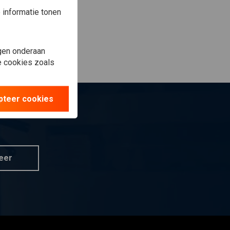
informatie tonen
gen onderaan
le cookies zoals
pteer cookies
eer