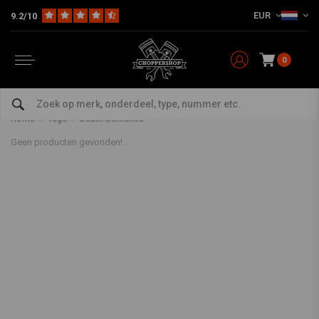
EUR
9.2/10
0
Producten getagd met Death
Sentence
Home
Tags
Death Sentence
Geen producten gevonden!...