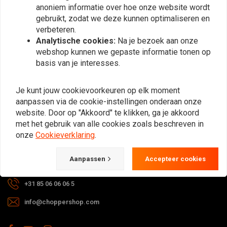
anoniem informatie over hoe onze website wordt
Abonneer
gebruikt, zodat we deze kunnen optimaliseren en
verbeteren.
Analytische cookies:
Na je bezoek aan onze
webshop kunnen we gepaste informatie tonen op
basis van je interesses.
Bij vragen over je bestelling,
Je kunt jouw cookievoorkeuren op elk moment
levertijden, retouren & reparaties of
aanpassen via de cookie-instellingen onderaan onze
algemene informatie kun je altijd op
website. Door op "Akkoord" te klikken, ga je akkoord
met het gebruik van alle cookies zoals beschreven in
één van de onderstaande manieren
onze
Cookieverklaring
.
contact met ons opnemen.
Aanpassen
Accepteer cookies
Gotenburgweg 46a, 9723 TM Groningen (The Netherlands)
+31 85 06 06 06 5
info@choppershop.com