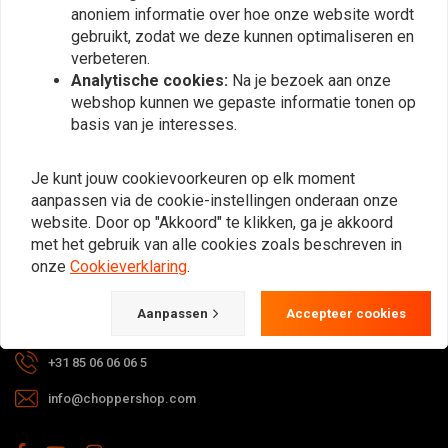
anoniem informatie over hoe onze website wordt
Abonneer
gebruikt, zodat we deze kunnen optimaliseren en
verbeteren.
Analytische cookies:
Na je bezoek aan onze
webshop kunnen we gepaste informatie tonen op
basis van je interesses.
Bij vragen over je bestelling,
Je kunt jouw cookievoorkeuren op elk moment
levertijden, retouren & reparaties of
aanpassen via de cookie-instellingen onderaan onze
algemene informatie kun je altijd op
website. Door op "Akkoord" te klikken, ga je akkoord
met het gebruik van alle cookies zoals beschreven in
één van de onderstaande manieren
onze
Cookieverklaring
.
contact met ons opnemen.
Aanpassen
Accepteer cookies
Gotenburgweg 46a, 9723 TM Groningen (The Netherlands)
+31 85 06 06 06 5
info@choppershop.com