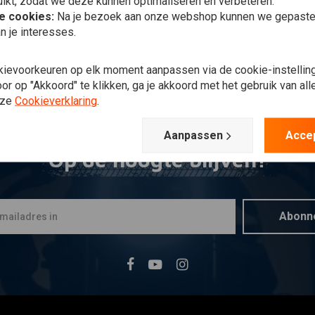
ikt, zodat we deze kunnen optimaliseren en verbeteren.
he cookies:
Na je bezoek aan onze webshop kunnen we gepaste 
n je interesses.
kievoorkeuren op elk moment aanpassen via de cookie-instellin
r op "Akkoord" te klikken, ga je akkoord met het gebruik van al
nze
Cookieverklaring
.
Aanpassen
Acce
Op de hoogte blijven?
Abonn