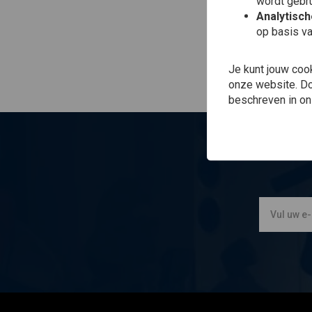
wordt gebru
Analytisc
op basis va
Je kunt jouw coo
onze website. Doo
beschreven in o