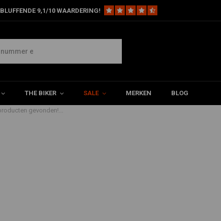
BLUFFENDE 9,1/10 WAARDERING!
 Glide Custom FXDC
THE BIKER
SALE
MERKEN
BLOG
roducten gevonden!...