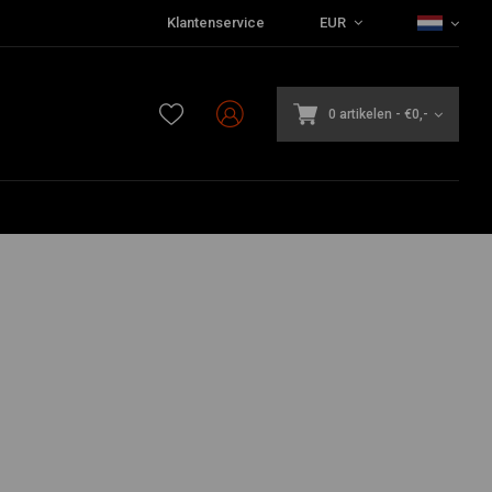
Klantenservice
EUR
0 artikelen
-
€0,-