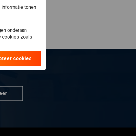
informatie tonen
gen onderaan
le cookies zoals
pteer cookies
eer