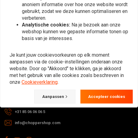
anoniem informatie over hoe onze website wordt
Abonneer
gebruikt, zodat we deze kunnen optimaliseren en
verbeteren.
Analytische cookies:
Na je bezoek aan onze
webshop kunnen we gepaste informatie tonen op
basis van je interesses.
Bij vragen over je bestelling,
Je kunt jouw cookievoorkeuren op elk moment
levertijden, retouren & reparaties of
aanpassen via de cookie-instellingen onderaan onze
algemene informatie kun je altijd op
website. Door op "Akkoord" te klikken, ga je akkoord
met het gebruik van alle cookies zoals beschreven in
één van de onderstaande manieren
onze
Cookieverklaring
.
contact met ons opnemen.
Aanpassen
Accepteer cookies
Gotenburgweg 46a, 9723 TM Groningen (The Netherlands)
+31 85 06 06 06 5
info@choppershop.com