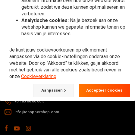
anoniem informatie over hoe onze website wordt
gebruikt, zodat we deze kunnen optimaliseren en
verbeteren.
Analytische cookies:
Na je bezoek aan onze
webshop kunnen we gepaste informatie tonen op
basis van je interesses.
Bij vragen over je bestelling,
Je kunt jouw cookievoorkeuren op elk moment
levertijden, retouren & reparaties of
aanpassen via de cookie-instellingen onderaan onze
algemene informatie kun je altijd op
website. Door op "Akkoord" te klikken, ga je akkoord
één van de onderstaande manieren
met het gebruik van alle cookies zoals beschreven in
contact met ons opnemen.
onze
Cookieverklaring
.
Gotenburgweg 46a, 9723 TM Groningen (The Netherlands)
Aanpassen
Accepteer cookies
+31 85 06 06 06 5
info@choppershop.com