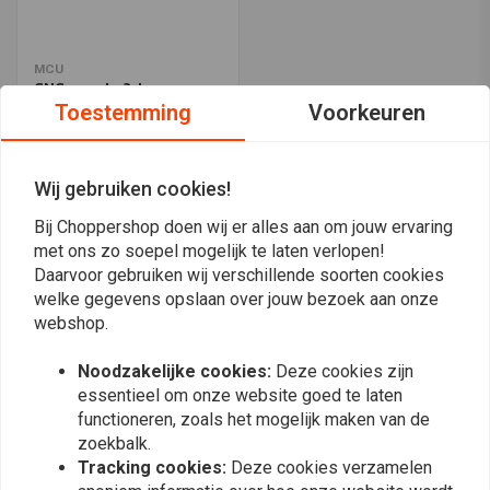
MCU
CNC zwarte 3-knops
stuurschakelaar 22 mm
Toestemming
Voorkeuren
€31,94
Wij gebruiken cookies!
Bij Choppershop doen wij er alles aan om jouw ervaring
Meest bekeken
24
met ons zo soepel mogelijk te laten verlopen!
Daarvoor gebruiken wij verschillende soorten cookies
welke gegevens opslaan over jouw bezoek aan onze
webshop.
Op de hoogte blijven?
Noodzakelijke cookies:
Deze cookies zijn
essentieel om onze website goed te laten
functioneren, zoals het mogelijk maken van de
zoekbalk.
Tracking cookies:
Deze cookies verzamelen
Abonneer