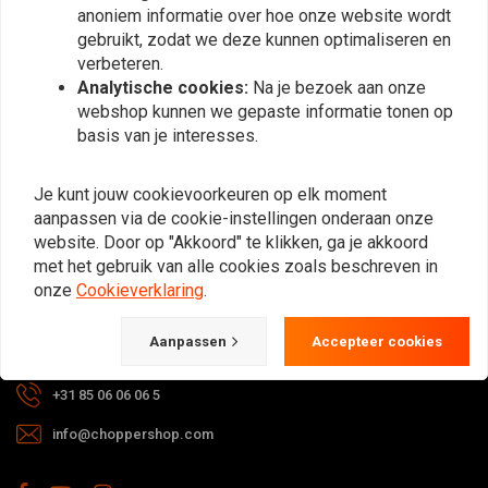
anoniem informatie over hoe onze website wordt
Abonneer
gebruikt, zodat we deze kunnen optimaliseren en
verbeteren.
Analytische cookies:
Na je bezoek aan onze
webshop kunnen we gepaste informatie tonen op
basis van je interesses.
Bij vragen over je bestelling,
Je kunt jouw cookievoorkeuren op elk moment
levertijden, retouren & reparaties of
aanpassen via de cookie-instellingen onderaan onze
algemene informatie kun je altijd op
website. Door op "Akkoord" te klikken, ga je akkoord
met het gebruik van alle cookies zoals beschreven in
één van de onderstaande manieren
onze
Cookieverklaring
.
contact met ons opnemen.
Aanpassen
Accepteer cookies
Gotenburgweg 46a, 9723 TM Groningen (The Netherlands)
+31 85 06 06 06 5
info@choppershop.com