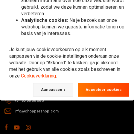
anoniem informatie over hoe onze website wordt
gebruikt, zodat we deze kunnen optimaliseren en
verbeteren.
Analytische cookies:
Na je bezoek aan onze
webshop kunnen we gepaste informatie tonen op
basis van je interesses.
Bij vragen over je bestelling,
Je kunt jouw cookievoorkeuren op elk moment
levertijden, retouren & reparaties of
aanpassen via de cookie-instellingen onderaan onze
algemene informatie kun je altijd op
website. Door op "Akkoord" te klikken, ga je akkoord
één van de onderstaande manieren
met het gebruik van alle cookies zoals beschreven in
contact met ons opnemen.
onze
Cookieverklaring
.
Gotenburgweg 46a, 9723 TM Groningen (The Netherlands)
Aanpassen
Accepteer cookies
+31 85 06 06 06 5
info@choppershop.com