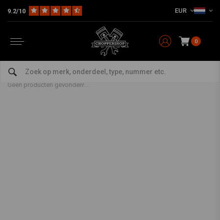
EUR
9.2/10
0
Producten getagd met moer
Home
Tags
moer
Geen producten gevonden!...