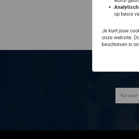
wordt gebru
Analytisc
op basis va
Je kunt jouw coo
onze website. Doo
beschreven in o