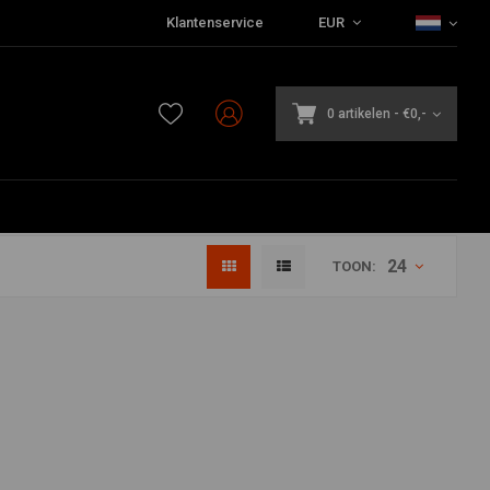
Klantenservice
EUR
0 artikelen
-
€0,-
24
TOON: