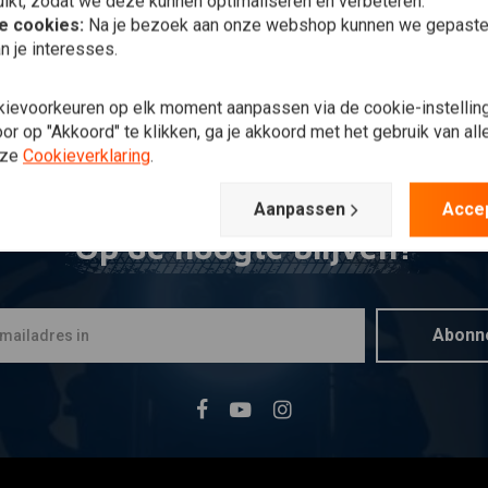
ikt, zodat we deze kunnen optimaliseren en verbeteren.
he cookies:
Na je bezoek aan onze webshop kunnen we gepaste 
n je interesses.
kievoorkeuren op elk moment aanpassen via de cookie-instellin
r op "Akkoord" te klikken, ga je akkoord met het gebruik van al
nze
Cookieverklaring
.
Aanpassen
Acce
Op de hoogte blijven?
Abonn