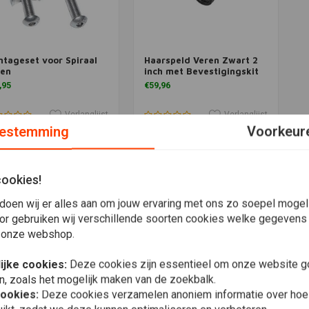
tageset voor Spiraal
Haarspeld Veren Zwart 2
Meer informatie
Meer informatie
ren
inch met Bevestigingskit
,95
€59,96
Verlanglijst
Verlanglijst
estemming
Voorkeur
Meest bekeken
cookies!
doen wij er alles aan om jouw ervaring met ons zo soepel mogelij
or gebruiken wij verschillende soorten cookies welke gegevens
 onze webshop.
ijke cookies:
Deze cookies zijn essentieel om onze website go
n, zoals het mogelijk maken van de zoekbalk.
cookies:
Deze cookies verzamelen anoniem informatie over ho