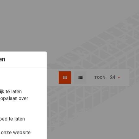
en
24
TOON:
k te laten
 opslaan over
ed te laten
e onze website