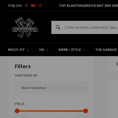
Volg ons:
TOP KLANTENSERVICE MET EEN VER
Producten getagd met motorzade
Home
Tags
motorzadelveren
MULTI-FIT
HD
MERK / STYLE
THE GARAGE
Filters
SORTEREN OP
Meest bekeken
PRIJS