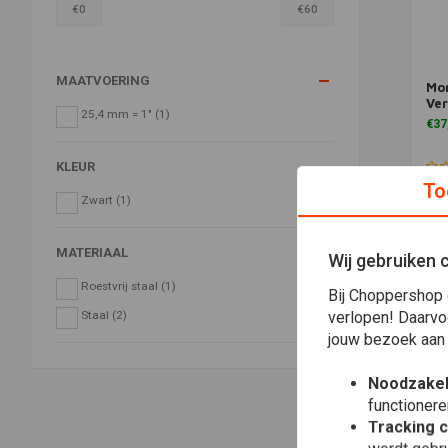
€
0
€
60
MAATVOERING
Mon
Ve
25,4 mm = 1"
(1)
€37
KLEUR
To
Zwart
(1)
MATERIAAL
Wij gebruiken 
Roestvrij staal
(1)
Bij Choppershop 
verlopen! Daarvo
Staal
(2)
jouw bezoek aan
Noodzakel
functionere
Tracking 