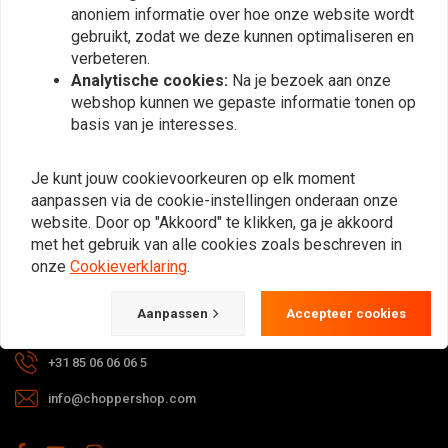
anoniem informatie over hoe onze website wordt
Abonneer
gebruikt, zodat we deze kunnen optimaliseren en
verbeteren.
Analytische cookies:
Na je bezoek aan onze
webshop kunnen we gepaste informatie tonen op
basis van je interesses.
Bij vragen over je bestelling,
Je kunt jouw cookievoorkeuren op elk moment
levertijden, retouren & reparaties of
aanpassen via de cookie-instellingen onderaan onze
algemene informatie kun je altijd op
website. Door op "Akkoord" te klikken, ga je akkoord
met het gebruik van alle cookies zoals beschreven in
één van de onderstaande manieren
onze
Cookieverklaring
.
contact met ons opnemen.
Aanpassen
Accepteer cookies
Gotenburgweg 46a, 9723 TM Groningen (The Netherlands)
+31 85 06 06 06 5
info@choppershop.com