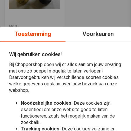
MCU
50MM Kelken Aluminium
Toestemming
Voorkeuren
(Selecteer Kleur)
€12,47
€24,94
Wij gebruiken cookies!
Bij Choppershop doen wij er alles aan om jouw ervaring
Meest bekeken
24
met ons zo soepel mogelijk te laten verlopen!
Daarvoor gebruiken wij verschillende soorten cookies
welke gegevens opslaan over jouw bezoek aan onze
webshop.
Op de hoogte blijven?
Noodzakelijke cookies:
Deze cookies zijn
essentieel om onze website goed te laten
functioneren, zoals het mogelijk maken van de
zoekbalk.
Tracking cookies:
Deze cookies verzamelen