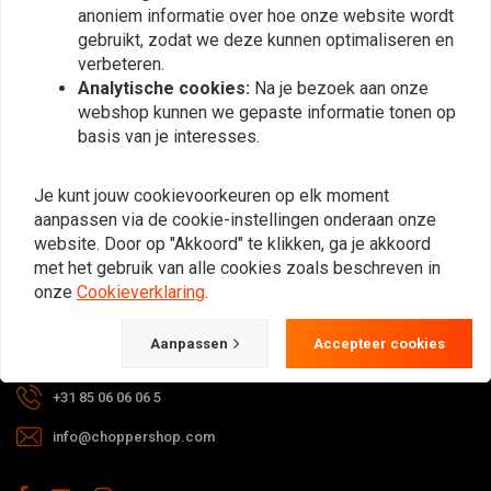
anoniem informatie over hoe onze website wordt
Abonneer
gebruikt, zodat we deze kunnen optimaliseren en
verbeteren.
Analytische cookies:
Na je bezoek aan onze
webshop kunnen we gepaste informatie tonen op
basis van je interesses.
Bij vragen over je bestelling,
Je kunt jouw cookievoorkeuren op elk moment
levertijden, retouren & reparaties of
aanpassen via de cookie-instellingen onderaan onze
algemene informatie kun je altijd op
website. Door op "Akkoord" te klikken, ga je akkoord
met het gebruik van alle cookies zoals beschreven in
één van de onderstaande manieren
onze
Cookieverklaring
.
contact met ons opnemen.
Aanpassen
Accepteer cookies
Gotenburgweg 46a, 9723 TM Groningen (The Netherlands)
+31 85 06 06 06 5
info@choppershop.com