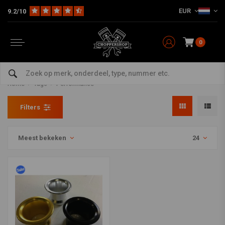
EUR
9.2/10
0
Producten getagd met
Performance
Home
Tags
Performance
Filters
Meest bekeken
24