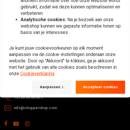
anoniem informatie over hoe onze website wordt
gebruikt, zodat we deze kunnen optimaliseren en
verbeteren.
Analytische cookies:
Na je bezoek aan onze
webshop kunnen we gepaste informatie tonen op
basis van je interesses.
Bij vragen over je bestelling,
Je kunt jouw cookievoorkeuren op elk moment
levertijden, retouren & reparaties of
aanpassen via de cookie-instellingen onderaan onze
algemene informatie kun je altijd op
website. Door op "Akkoord" te klikken, ga je akkoord
één van de onderstaande manieren
met het gebruik van alle cookies zoals beschreven in
contact met ons opnemen.
onze
Cookieverklaring
.
Gotenburgweg 46a, 9723 TM Groningen (The Netherlands)
Aanpassen
Accepteer cookies
+31 85 06 06 06 5
info@choppershop.com