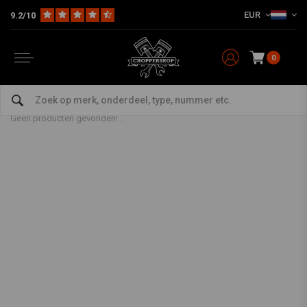
EUR
9.2/10
0
Producten getagd met Plug
Home
Tags
Plug
Geen producten gevonden!...