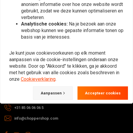
anoniem informatie over hoe onze website wordt
Abonneer
gebruikt, zodat we deze kunnen optimaliseren en
verbeteren.
Analytische cookies:
Na je bezoek aan onze
webshop kunnen we gepaste informatie tonen op
basis van je interesses.
Bij vragen over je bestelling,
Je kunt jouw cookievoorkeuren op elk moment
levertijden, retouren & reparaties of
aanpassen via de cookie-instellingen onderaan onze
algemene informatie kun je altijd op
website. Door op "Akkoord" te klikken, ga je akkoord
met het gebruik van alle cookies zoals beschreven in
één van de onderstaande manieren
onze
Cookieverklaring
.
contact met ons opnemen.
Aanpassen
Accepteer cookies
Gotenburgweg 46a, 9723 TM Groningen (The Netherlands)
+31 85 06 06 06 5
info@choppershop.com